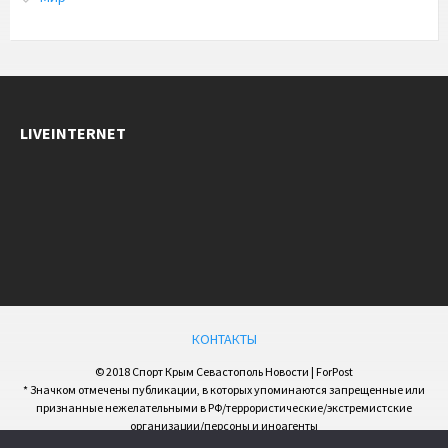
LIVEINTERNET
КОНТАКТЫ
© 2018 Спорт Крым Севастополь Новости | ForPost
* Значком отмечены публикации, в которых упоминаются запрещенные или
признанные нежелательными в РФ/террористические/экстремистские
организации/персоны и иноагенты