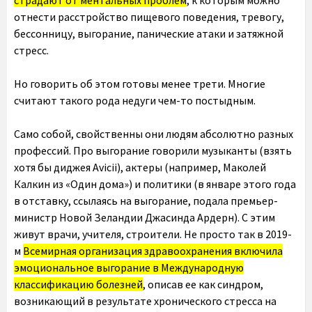
страдают от ментальных проблем
, к которым можно
отнести расстройство пищевого поведения, тревогу,
бессонницу, выгорание, панические атаки и затяжной
стресс.
Но говорить об этом готовы менее трети. Многие
считают такого рода недуги чем-то постыдным.
Само собой, свойственны они людям абсолютно разных
профессий. Про выгорание говорили музыканты (взять
хотя бы диджея Avicii), актеры (например, Маколей
Калкин из «Один дома») и политики (в январе этого года
в отставку, ссылаясь на выгорание, подала премьер-
министр Новой Зеландии Джасинда Ардерн). С этим
живут врачи, учителя, строители. Не просто так в 2019-
м
Всемирная организация здравоохранения включила
эмоциональное выгорание в Международную
классификацию болезней
, описав ее как синдром,
возникающий в результате хронического стресса на