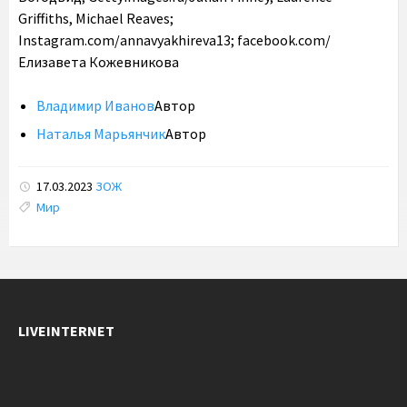
Griffiths, Michael Reaves;
Instagram.com/annavyakhireva13; facebook.com/
Елизавета Кожевникова
Владимир Иванов
Автор
Наталья Марьянчик
Автор
17.03.2023
ЗОЖ
Tags:
Мир
LIVEINTERNET