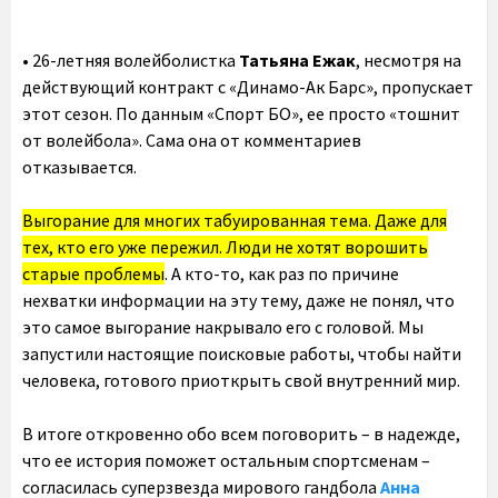
• 26-летняя волейболистка
Татьяна Ежак
, несмотря на
действующий контракт с «Динамо-Ак Барс», пропускает
этот сезон. По данным «Спорт БО», ее просто «тошнит
от волейбола». Сама она от комментариев
отказывается.
Выгорание для многих табуированная тема. Даже для
тех, кто его уже пережил. Люди не хотят ворошить
старые проблемы
. А кто-то, как раз по причине
нехватки информации на эту тему, даже не понял, что
это самое выгорание накрывало его с головой. Мы
запустили настоящие поисковые работы, чтобы найти
человека, готового приоткрыть свой внутренний мир.
В итоге откровенно обо всем поговорить – в надежде,
что ее история поможет остальным спортсменам –
согласилась суперзвезда мирового гандбола
Анна