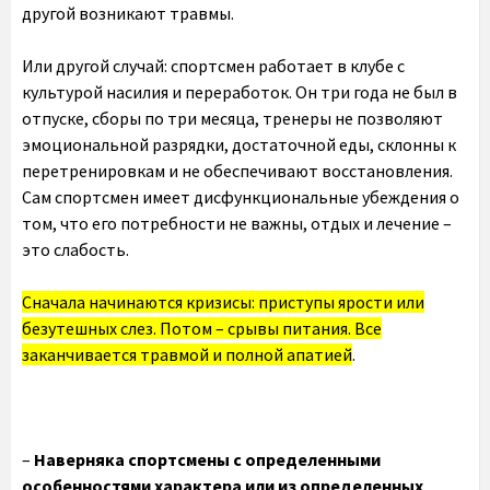
другой возникают травмы.
Или другой случай: спортсмен работает в клубе с
культурой насилия и переработок. Он три года не был в
отпуске, сборы по три месяца, тренеры не позволяют
эмоциональной разрядки, достаточной еды, склонны к
перетренировкам и не обеспечивают восстановления.
Сам спортсмен имеет дисфункциональные убеждения о
том, что его потребности не важны, отдых и лечение –
это слабость.
Сначала начинаются кризисы: приступы ярости или
безутешных слез. Потом – срывы питания. Все
заканчивается травмой и полной апатией
.
–
Наверняка спортсмены с определенными
особенностями характера или из определенных