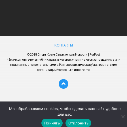
КОНТАКТЫ
© 2018 Спорт Крым Севастополь Новости | ForPost
* Значком отмечены публикации, в которых упоминаются запрещенные или
признанные нежелательными в РФ/террористические/экстремистские
организации/персоны и иноагенты
Мы обрабатываем cookies, чтобы сделать наш сайт удобнее
для вас.
Принять
Отклонить