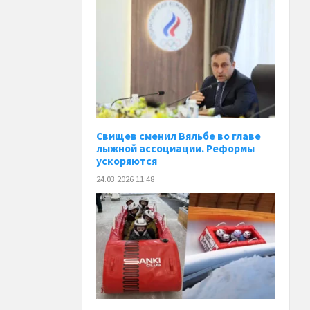
Свищев сменил Вяльбе во главе
лыжной ассоциации. Реформы
ускоряются
24.03.2026 11:48