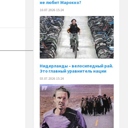
не любит Марокко?
10.07.2026 15:24
Нидерланды – велосипедный рай.
Это главный уравнитель нации
03.07.2026 15:24