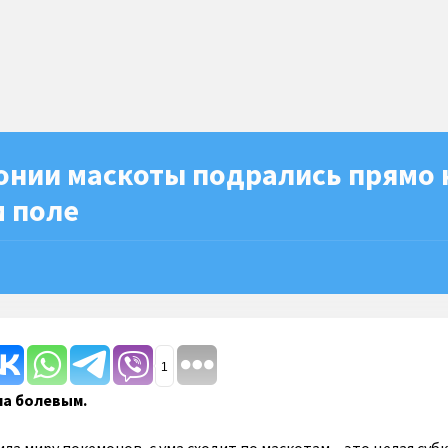
онии маскоты подрались прямо 
 поле
1
а болевым.