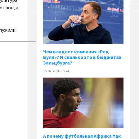
культура
отров, а
лужили.
Чем владеет компания «Ред
Булл»? И сколько это в бюджетах
Зальцбурга?
15.07.2026 15:24
А почему футбольная Африка так