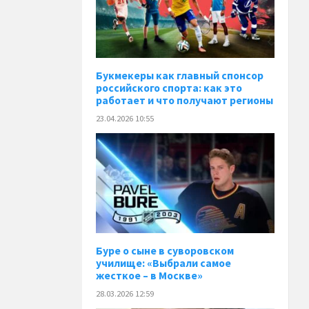
Букмекеры как главный спонсор
российского спорта: как это
работает и что получают регионы
23.04.2026 10:55
Буре о сыне в суворовском
училище: «Выбрали самое
жесткое – в Москве»
28.03.2026 12:59