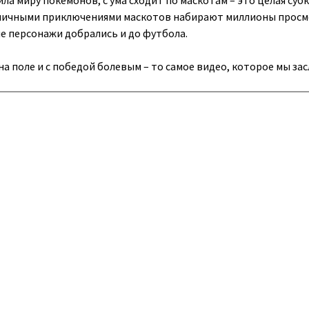
ла миру покемонов, с ума сходит по маскотам – это целая суб
зличными приключениями маскотов набирают миллионы просм
е персонажи добрались и до футбола.
а поле и с победой болевым – то самое видео, которое мы зас