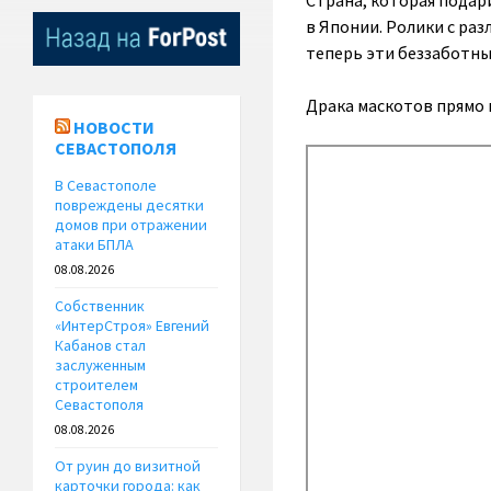
Страна, которая подари
в Японии. Ролики с ра
теперь эти беззаботны
Драка маскотов прямо н
НОВОСТИ
СЕВАСТОПОЛЯ
В Севастополе
повреждены десятки
домов при отражении
атаки БПЛА
08.08.2026
Собственник
«ИнтерСтроя» Евгений
Кабанов стал
заслуженным
строителем
Севастополя
08.08.2026
От руин до визитной
карточки города: как