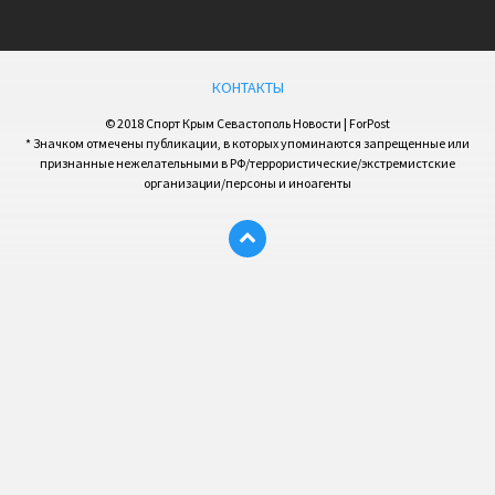
КОНТАКТЫ
© 2018 Спорт Крым Севастополь Новости | ForPost
* Значком отмечены публикации, в которых упоминаются запрещенные или
признанные нежелательными в РФ/террористические/экстремистские
организации/персоны и иноагенты