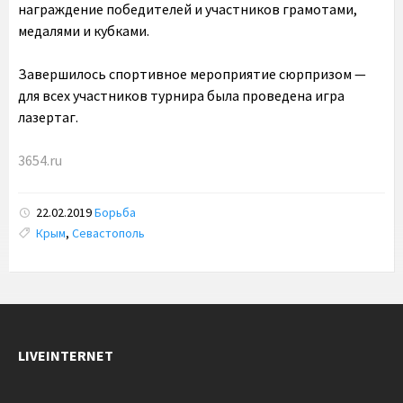
награждение победителей и участников грамотами,
медалями и кубками.
Завершилось спортивное мероприятие сюрпризом —
для всех участников турнира была проведена игра
лазертаг.
3654.ru
22.02.2019
Борьба
Tags:
Крым
,
Севастополь
LIVEINTERNET