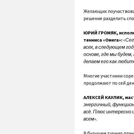
Желающих поучаствоват
решение разделить спор
ЮРИЙ ГРОМЯК, исполн
тенниса «Омега»:
«Сег
всех, в следующем го
основе, где мы будем
делаем его как любит
Многие участники соре
продолжают по сей ден
АЛЕКСЕЙ КАУЛИК, маст
энергичный, функцион
всё. Плюс интересно 
всем».
В будущем турнир план