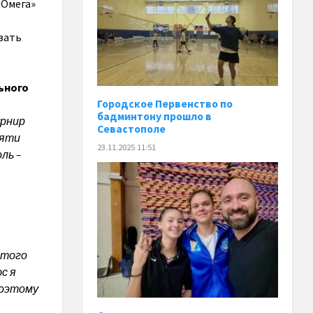
«Омега»
вать
ьного
Городское Первенство по
бадминтону прошло в
урнир
Севастополе
мяти
23.11.2025 11:51
ль –
этого
с я
поэтому