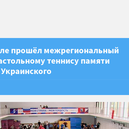
оле прошёл межрегиональный
астольному теннису памяти
 Украинского