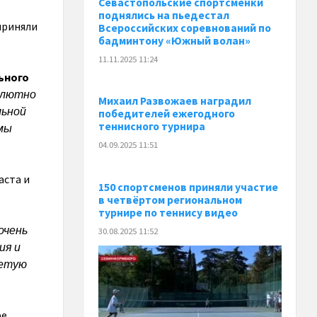
Севастопольские спортсменки
поднялись на пьедестал
приняли
Всероссийских соревнований по
бадминтону «Южный волан»
11.11.2025 11:24
ьного
олютно
Михаил Развожаев наградил
льной
победителей ежегодного
теннисного турнира
 мы
04.09.2025 11:51
аста и
150 спортсменов приняли участие
в четвёртом региональном
турнире по теннису видео
очень
30.08.2025 11:52
ия и
ветую
ре