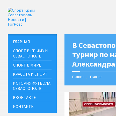
ГЛАВНАЯ
В Севастоп
СПОРТ В КРЫМУ И
турнир по н
СЕВАСТОПОЛЕ
Александра
СПОРТ В МИРЕ
КРАСОТА И СПОРТ
Главная
Главная
ИСТОРИЯ ФУТБОЛА
СЕВАСТОПОЛЯ
ВКОНТАКТЕ
КОНТАКТЫ