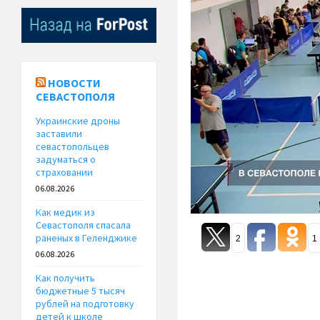
НОВОСТИ
СЕВАСТОПОЛЯ
Украинские дроны
заставили
севастопольцев
задуматься о
страховании
06.08.2026
Как медик из
Севастополя спасала
раненых в Геленджике
2
1
06.08.2026
Как получить
бюджетные 5 тысяч
рублей на подготовку
детей к школе