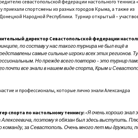
редителю севастопольской федерации настольного тенниса 
у приехали спортсмены из разных городов Крыма, а также из
 Донецкой Народной Республики. Турнир открытый – участво
ительный директор Севастопольской федерации настол
ринципе, по составу у нас такого турнира не был ещё в
редставлены самые сильные игроки всех этих регионов. Т
ессиональным. Но прежде всего повторю – это турнир па
го почти все знали в нашем виде спорта, Крым и Севастопо
частие и профессионалы, которые лично знали Александра
ер спорта по настольному теннису:
«Я очень хорошо знал 
а Алексеевича, поэтому я обязан был здесь выступить. Плю
го команду, за Севастополь. Очень много лет мы дружили, 