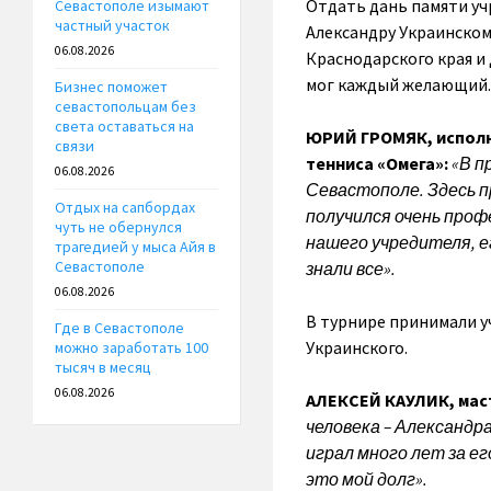
Отдать дань памяти уч
Севастополе изымают
частный участок
Александру Украинском
06.08.2026
Краснодарского края и
мог каждый желающий.
Бизнес поможет
севастопольцам без
света оставаться на
ЮРИЙ ГРОМЯК, исполн
связи
тенниса «Омега»:
«В п
06.08.2026
Севастополе. Здесь п
Отдых на сапбордах
получился очень проф
чуть не обернулся
нашего учредителя, е
трагедией у мыса Айя в
Севастополе
знали все».
06.08.2026
В турнире принимали у
Где в Севастополе
Украинского.
можно заработать 100
тысяч в месяц
06.08.2026
АЛЕКСЕЙ КАУЛИК, маст
человека – Александр
играл много лет за е
это мой долг».