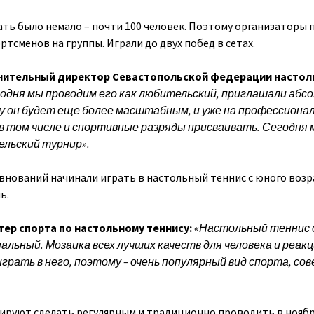
ь было немало – почти 100 человек. Поэтому организаторы 
тсменов на группы. Играли до двух побед в сетах.
ительный директор Севастопольской федерации настол
одня мы проводим его как любительский, приглашали абс
ду он будет еще более масштабным, и уже на профессиона
, в том числе и спортивные разряды присваивать. Сегодня
ельский турнир».
внований начинали играть в настольный теннис с юного возр
ь.
ер спорта по настольному теннису:
«Настольный теннис 
альный. Мозаика всех лучших качеств для человека и реакц
играть в него, поэтому – очень популярный вид спорта, со
ируют сделать регулярным и традиционно проводить в нояб