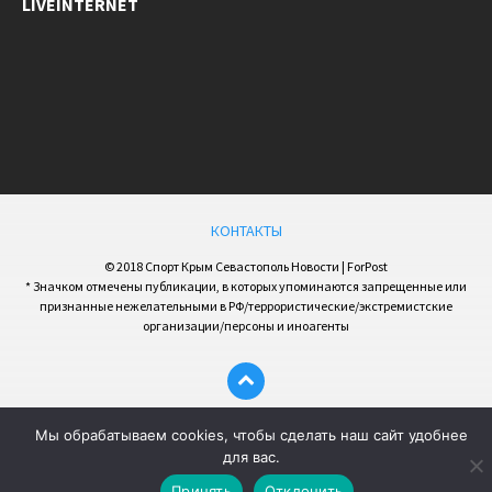
LIVEINTERNET
КОНТАКТЫ
© 2018 Спорт Крым Севастополь Новости | ForPost
* Значком отмечены публикации, в которых упоминаются запрещенные или
признанные нежелательными в РФ/террористические/экстремистские
организации/персоны и иноагенты
Мы обрабатываем cookies, чтобы сделать наш сайт удобнее
для вас.
Принять
Отклонить