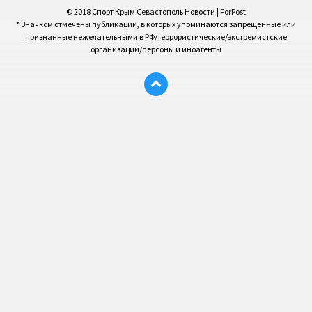
© 2018 Спорт Крым Севастополь Новости | ForPost
* Значком отмечены публикации, в которых упоминаются запрещенные или
признанные нежелательными в РФ/террористические/экстремистские
организации/персоны и иноагенты