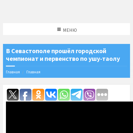
МЕНЮ
В Севастополе прошёл городской
чемпионат и первенство по ушу-таолу
Главная
Главная