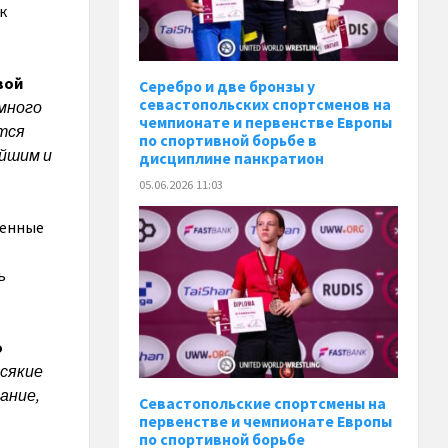
к
вой
Серебро и две бронзы у
севастопольских спортсменов на
 много
чемпионате и первенстве Европы
тся
по спортивной борьбе в
ейшим и
дисциплине панкратион
05.06.2026 11:03
венные
ь
о
всякие
ание,
Севастопольские спортсмены на
первенстве и чемпионате Европы
по спортивной борьбе