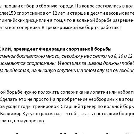
 прошли отбор в сборную города. На ковре состязались в во
лее150 спортсменов от 12 лет и старше в десяти весовых кате
олимпийских дисциплин в том, что в вольной борьбе разрешен
ваты ног соперника. В греко-римской же борцы работают
.
КИЙ, президент Федерации спортивной борьбы
менов достаточно много, сегодня у нас сетки по 8, 10 и 12
списываются спортсмены. И вот шаг за шагом должны поб
а пьедестал, на высшую ступень и в этом случае он входи
ой борьбе нужно положить соперника на лопатки или набрат
 Сделать это не просто.На приобретение необходимых в этом
ов уходят годы тренировок
.
Старший тренер по вольной бор
ладимир Кутузов рассказал – чтобы стать настоящим борцо
лант, но и упорство.