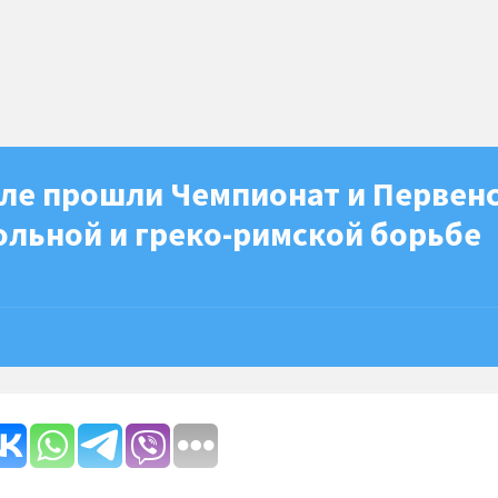
оле прошли Чемпионат и Первен
ольной и греко-римской борьбе