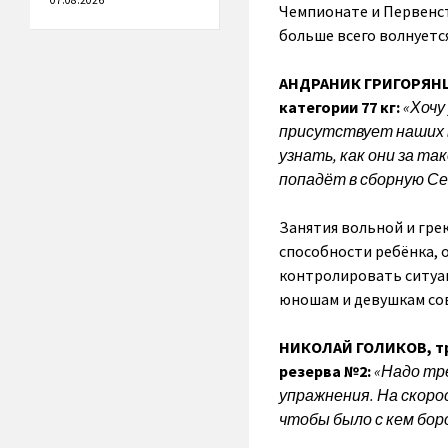
07.08.2026
Чемпионате и Первенст
больше всего волнуетс
АНДРАНИК ГРИГОРЯНЦ,
категории 77 кг:
«Хочу
присутствует наших в
узнать, как они за та
попадёт в сборную С
Занятия вольной и гре
способности ребёнка, 
контролировать ситуац
юношам и девушкам со
НИКОЛАЙ ГОЛИКОВ, тр
резерва №2:
«Надо тр
упражнения. На скоро
чтобы было с кем бор