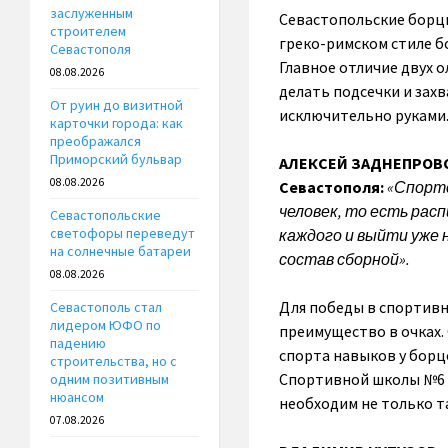
заслуженным
Севастопольские борцы
строителем
греко-римском стиле бо
Севастополя
Главное отличие двух 
08.08.2026
делать подсечки и зах
От руин до визитной
исключительно руками
карточки города: как
преображался
Приморский бульвар
АЛЕКСЕЙ ЗАДНЕПРОВС
08.08.2026
Севастополя:
«Спортс
человек, то есть ра
Севастопольские
светофоры переведут
каждого и выйти уже н
на солнечные батареи
состав сборной».
08.08.2026
Для победы в спортивн
Севастополь стал
лидером ЮФО по
преимущество в очках.
падению
спорта навыков у борц
строительства, но с
Спортивной школы №6 В
одним позитивным
нюансом
необходим не только та
07.08.2026