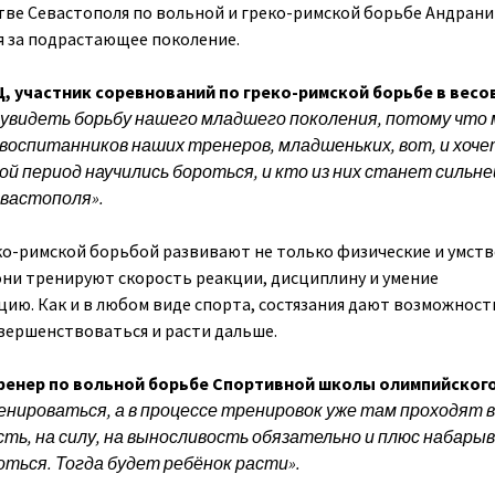
ве Севастополя по вольной и греко-римской борьбе Андрани
я за подрастающее поколение.
 участник соревнований по греко-римской борьбе в весо
 увидеть борьбу нашего младшего поколения, потому что
оспитанников наших тренеров, младшеньких, вот, и хоче
кой период научились бороться, и кто из них станет сильн
евастополя».
ко-римской борьбой развивают не только физические и умст
они тренируют скорость реакции, дисциплину и умение
ию. Как и в любом виде спорта, состязания дают возможност
вершенствоваться и расти дальше.
енер по вольной борьбе Спортивной школы олимпийског
енироваться, а в процессе тренировок уже там проходят 
сть, на силу, на выносливость обязательно и плюс набарыв
оться. Тогда будет ребёнок расти».