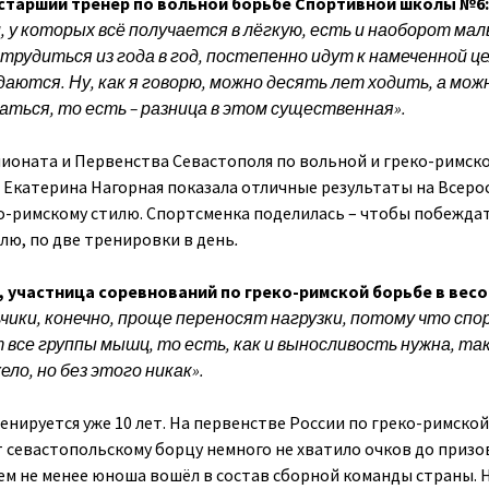
тарший тренер по вольной борьбе Спортивной школы №6
 у которых всё получается в лёгкую, есть и наоборот мал
рудиться из года в год, постепенно идут к намеченной це
аются. Ну, как я говорю, можно десять лет ходить, а мож
ться, то есть – разница в этом существенная».
ионата и Первенства Севастополя по вольной и греко-римск
. Екатерина Нагорная показала отличные результаты на Всеро
о-римскому стилю. Спортсменка поделилась – чтобы побеждат
елю, по две тренировки в день
.
 участница соревнований по греко-римской борьбе в вес
чики, конечно, проще переносят нагрузки, потому что спо
все группы мышц, то есть, как и выносливость нужна, так
ело, но без этого никак».
енируется уже 10 лет. На первенстве России по греко-римско
т севастопольскому борцу немного не хватило очков до призо
Тем не менее юноша вошёл в состав сборной команды страны. 