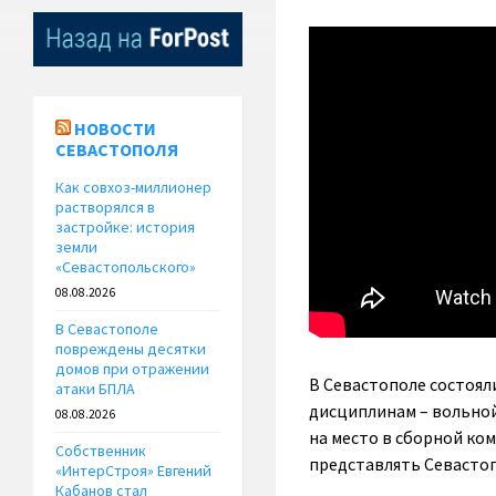
НОВОСТИ
СЕВАСТОПОЛЯ
Как совхоз-миллионер
растворялся в
застройке: история
земли
«Севастопольского»
08.08.2026
В Севастополе
повреждены десятки
домов при отражении
В Севастополе состоя
атаки БПЛА
дисциплинам – вольной
08.08.2026
на место в сборной ком
Собственник
представлять Севастоп
«ИнтерСтроя» Евгений
Кабанов стал