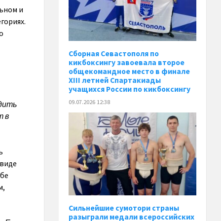
льном и
гориях.
о
Сборная Севастополя по
кикбоксингу завоевала второе
общекомандное место в финале
XIII летней Спартакиады
учащихся России по кикбоксингу
09.07.2026 12:38
едить
т в
ь
 виде
ьбе
м,
Сильнейшие сумотори страны
разыграли медали всероссийских