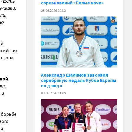
:
«Есть
соревнований «Белые ночи»
ьчишки,
25.06.2026 12:32
ли,
но
ой
ссийских
ь, она
Александр Шалимов завоевал
овой
серебряную медаль Кубка Европы
по дзюдо
рт,
 и
08.06.2026 11:09
й борьбе
вого
На