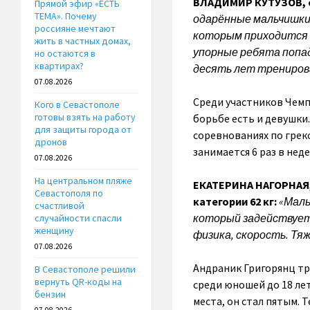
ВЛАДИМИР КУТУЗОВ, с
Прямой эфир «ЕСТЬ
ТЕМА». Почему
одарённые мальчишки,
россияне мечтают
которым приходится т
жить в частных домах,
упорные ребята попад
но остаются в
квартирах?
десять лет тренирова
07.08.2026
Среди участников Чемп
Кого в Севастополе
готовы взять на работу
борьбе есть и девушки
для защиты города от
соревнованиях по грек
дронов
занимается 6 раз в нед
07.08.2026
На центральном пляже
ЕКАТЕРИНА НАГОРНАЯ,
Севастополя по
категории 62 кг:
«Маль
счастливой
который задействует 
случайности спасли
женщину
физика, скорость. Тяж
07.08.2026
Андраник Григорянц тр
В Севастополе решили
вернуть QR-коды на
среди юношей до 18 ле
бензин
места, он стал пятым. 