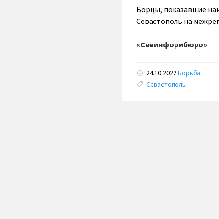
Борцы, показавшие наи
Севастополь на межрег
«Севинформбюро»
24.10.2022
Борьба
Tags:
Севастополь