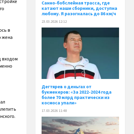
остройке
Санно-бобслейная трасса, где
катают наши сборники, доступна
го
любому. Я разогналась до 86 км/ч
23.03.2026 12:12
ось в
о жена
д входом
именно
Дегтярев о деньгах от
букмекеров: «За 2022-2024 года
более 70 млрд практически из
лал
космоса упали»
ылепить
17.03.2026 11:48
нского.