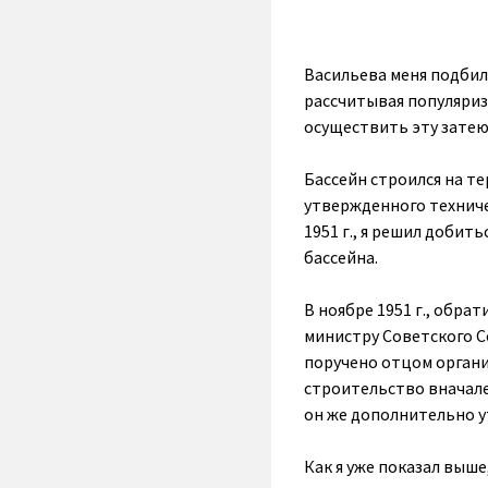
Васильева меня подбила
рассчитывая популяриз
осуществить эту затею
Бассейн строился на т
утвержденного техничес
1951 г., я решил добит
бассейна.
В ноябре 1951 г., обра
министру Советского Со
поручено отцом органи
строительство вначале 
он же дополнительно у
Как я уже показал выше,