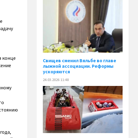
же
задачу
в конце
Свищев сменил Вяльбе во главе
жение
лыжной ассоциации. Реформы
ускоряются
24.03.2026 11:48
нному
то
астоянию
года,