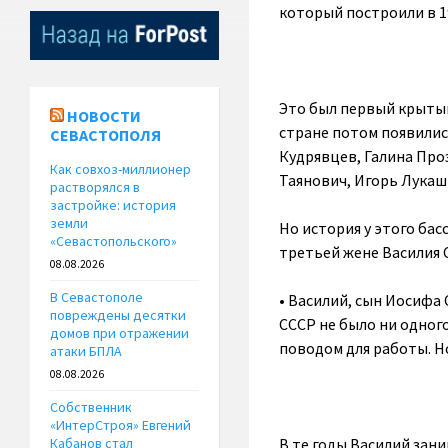
который построили в 19
Это был первый крытый
НОВОСТИ
стране потом появилис
СЕВАСТОПОЛЯ
Кудрявцев, Галина Про
Как совхоз-миллионер
Таянович, Игорь Лукаш
растворялся в
застройке: история
земли
Но история у этого бас
«Севастопольского»
третьей жене Василия 
08.08.2026
В Севастополе
• Василий, сын Иосифа 
повреждены десятки
СССР не было ни одног
домов при отражении
поводом для работы. Но
атаки БПЛА
08.08.2026
Собственник
«ИнтерСтроя» Евгений
В те годы Василий зан
Кабанов стал