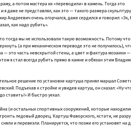
аму, а потом мастера их «переводили» в камень. Тогда это
и я даже не представлял, как это — такого размера скульптур
ир Андреевич очень огорчался, даже сердился и говорил: «Эх, 
азал, как надо рубить».
что тогда мы не использовали такую возможность. Потому что
еркнуть (а при механическом переводе это не получилось), чт
а — это часть невскрытой стены, а цвет и фактура мозаики —
ом я стал всегда рубить прямо в камне и обязан этим Влади
тельное решение по установке картуша принял маршал Совет
вский. Подъехав к стройке и увидев картуш, он сказал: «Ну чт
до ставить!» И быстро уехал.
сейна (и остальных спортивных сооружений, которые находили
троить ледовый дворец. Картуш Фаворского, кстати, не разр
о сняли и перевезли. Планируется, что позже его установят на 