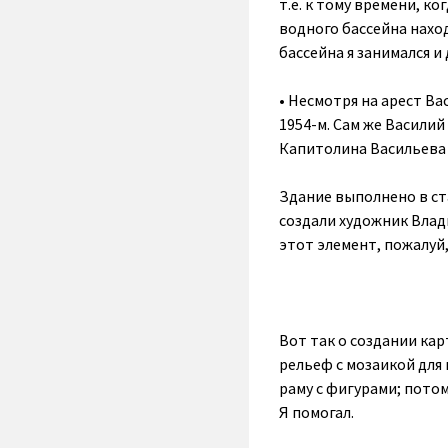
т.е. к тому времени, к
водного бассейна нахо
бассейна я занимался 
• Несмотря на арест Ва
1954-м. Сам же Василий
Капитолина Васильева 
Здание выполнено в ст
создали художник Влад
этот элемент, пожалуй,
Вот так о создании ка
рельеф с мозаикой для
раму с фигурами; потом
Я помогал.