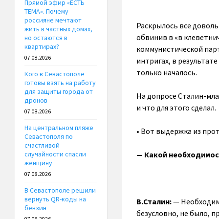
Прямой эфир «ЕСТЬ
ТЕМА». Почему
россияне мечтают
Раскрылось все довольн
жить в частных домах,
обвинив в «в клеветни
но остаются в
квартирах?
коммунистической парт
07.08.2026
интригах, в результат
только началось.
Кого в Севастополе
готовы взять на работу
для защиты города от
На допросе Сталин-мла
дронов
и что для этого сделал.
07.08.2026
На центральном пляже
• Вот выдержка из про
Севастополя по
счастливой
— Какой необходимос
случайности спасли
женщину
07.08.2026
В Севастополе решили
вернуть QR-коды на
В.Сталин:
— Необходим
бензин
безусловно, не было, п