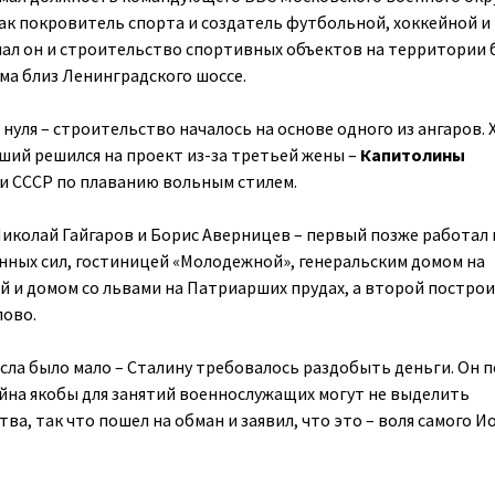
как покровитель спорта и создатель футбольной, хоккейной и
ал он и строительство спортивных объектов на территории
а близ Ленинградского шоссе.
 нуля – строительство началось на основе одного из ангаров.
дший решился на проект из-за третьей жены –
Капитолины
ки СССР по плаванию вольным стилем.
иколай Гайгаров и Борис Аверницев – первый позже работал 
нных сил, гостиницей «Молодежной», генеральским домом на
 и домом со львами на Патриарших прудах, а второй постро
лово.
ысла было мало – Сталину требовалось раздобыть деньги. Он 
ейна якобы для занятий военнослужащих могут не выделить
ва, так что пошел на обман и заявил, что это – воля самого 