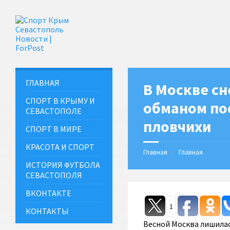
ГЛАВНАЯ
В Москве сн
СПОРТ В КРЫМУ И
обманом по
СЕВАСТОПОЛЕ
пловчихи
СПОРТ В МИРЕ
КРАСОТА И СПОРТ
Главная
Главная
ИСТОРИЯ ФУТБОЛА
СЕВАСТОПОЛЯ
ВКОНТАКТЕ
1
КОНТАКТЫ
Весной Москва лишилас