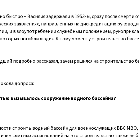
о быстро – Василия задержали в 1953-м, сразу после смерти о
ческих заявлениях, направленных на дискредитацию руковод
ии, и в злоупотреблении служебным положением, рукоприкла
е которых погибли люди». К тому моменту строительство басс
дший подробно рассказал, зачем решился на строительство б
токола допроса:
тью вызывалось сооружение водного бассейна?
ости строить водный бассейн для военнослужащих ВВС МВО,
ричем сметных ассигнований на это строительство также не б