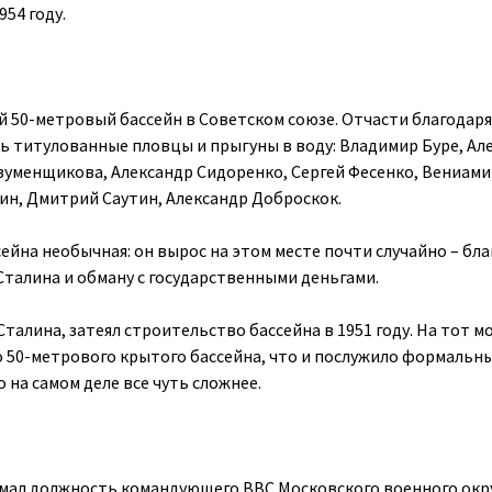
54 году.
 50-метровый бассейн в Советском союзе. Отчасти благодаря
ь титулованные пловцы и прыгуны в воду: Владимир Буре, Ал
зуменщикова, Александр Сидоренко, Сергей Фесенко, Вениам
ин, Дмитрий Саутин, Александр Доброскок.
сейна необычная: он вырос на этом месте почти случайно – бл
Сталина и обману с государственными деньгами.
Сталина, затеял строительство бассейна в 1951 году. На тот м
о 50-метрового крытого бассейна, что и послужило формальн
 на самом деле все чуть сложнее.
имал должность командующего ВВС Московского военного окр