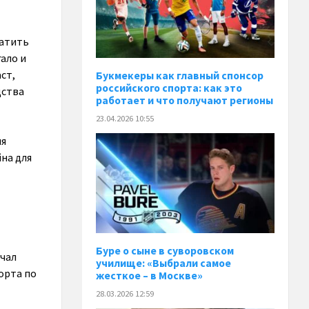
ратить
ало и
ст,
Букмекеры как главный спонсор
российского спорта: как это
дства
работает и что получают регионы
23.04.2026 10:55
ля
йна для
Буре о сыне в суворовском
учал
училище: «Выбрали самое
орта по
жесткое – в Москве»
28.03.2026 12:59