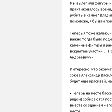
Мы вылепили фигуры и р
практиковалось всеми, 
рубить в камне? Владим
помоложе, я бы вам пок
Теперь я тоже жалею, 
важно тогда было подч
каменные фигуры и рам
вскрытые участки… Пот
Андреевичу».
Интересно, что оконча
союза Александр Василе
будет еще красивей, на
• Теперь на месте бас
рядом) собираются пос
вместе со зданием – ег
месте.