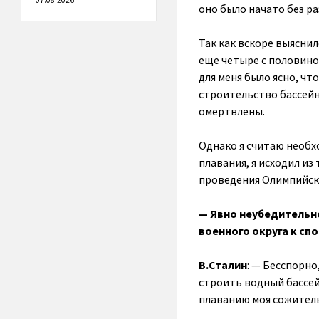
07.08.2026
оно было начато без р
Так как вскоре выясни
еще четыре с половино
для меня было ясно, чт
строительство бассейн
омертвлены.
Однако я считаю необх
плавания, я исходил из
проведения Олимпийск
— Явно неубедительн
военного округа к с
В.Сталин
: — Бесспорно
строить водный бассей
плаванию моя сожител