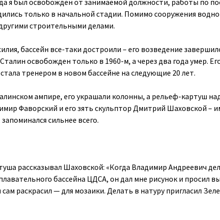
огда я был освобожден от занимаемой должности, работы по п
дились только в начальной стадии. Помимо сооружения водно
и другими строительными делами.
силия, бассейн все-таки достроили – его возведение завершил
 Сталин освобожден только в 1960-м, а через два года умер. Ег
стала тренером в новом бассейне на следующие 20 лет.
алинском ампире, его украшали колонны, а рельеф-картуш на
имир Фаворский и его зять скульптор Дмитрий Шаховской – 
 запоминался сильнее всего.
ртуша рассказывал Шаховской: «Когда Владимир Андреевич де
 плавательного бассейна ЦДСА, он дал мне рисунок и просил в
 сам раскрасил — для мозаики. Делать в натуру пригласил Зеле