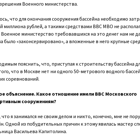
азрешения Военного министерства.
лось, что для окончания сооружения бассейна необходимо зат
й миллиона рублей, а такими средствами ВВС МВО не располаг
о Военное министерство требовавшихся на это денег нам не да
а было «законсервировано», а вложенные в него крупные сре
одимым пояснить, что, приступая к строительству бассейна д
 того, что в Москве нет ни одного 50-метрового водного бассе
их соревнований.
ое объяснение. Какое отношение имели ВВС Московского
портивным сооружениям?
, что я занимался не своим делом и никто, конечно, мне не пор
н. Одной из побудительных причин к этому явилась мастер сп
ьница Васильева Капитолина.