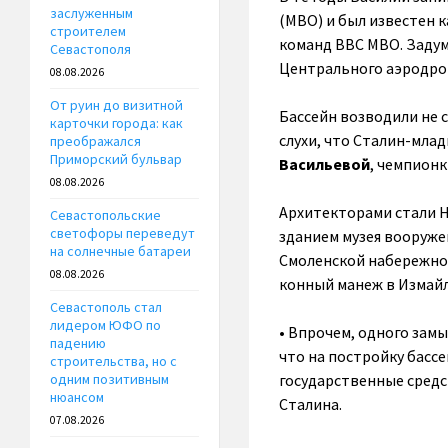
заслуженным
(МВО) и был известен 
строителем
команд ВВС МВО. Задум
Севастополя
Центрального аэродром
08.08.2026
От руин до визитной
Бассейн возводили не с
карточки города: как
слухи, что Сталин-мла
преображался
Приморский бульвар
Васильевой
, чемпион
08.08.2026
Архитекторами стали Н
Севастопольские
светофоры переведут
зданием музея вооруже
на солнечные батареи
Смоленской набережной
08.08.2026
конный манеж в Измай
Севастополь стал
лидером ЮФО по
• Впрочем, одного зам
падению
что на постройку басс
строительства, но с
государственные средст
одним позитивным
нюансом
Сталина.
07.08.2026