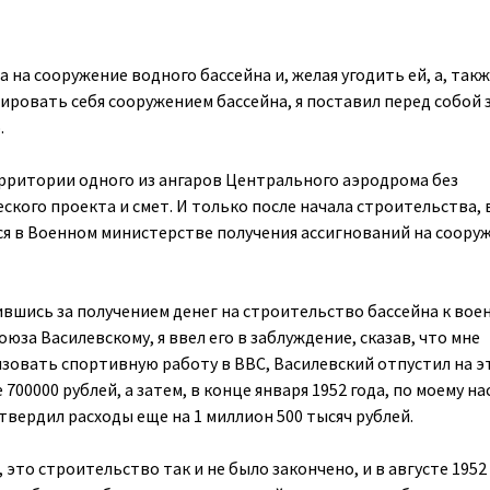
 на сооружение водного бассейна и, желая угодить ей, а, так
ировать себя сооружением бассейна, я поставил перед собой 
.
ерритории одного из ангаров Центрального аэродрома без
кого проекта и смет. И только после начала строительства, 
ься в Военном министерстве получения ассигнований на соору
тившись за получением денег на строительство бассейна к вое
юза Василевскому, я ввел его в заблуждение, сказав, что мне
зовать спортивную работу в ВВС, Василевский отпустил на э
700000 рублей, а затем, в конце января 1952 года, по моему н
твердил расходы еще на 1 миллион 500 тысяч рублей.
 это строительство так и не было закончено, и в августе 1952 