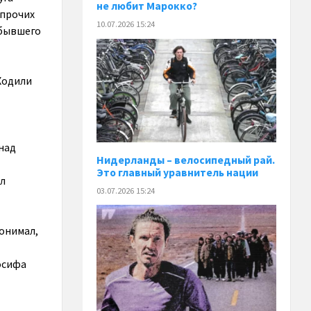
не любит Марокко?
 прочих
10.07.2026 15:24
 бывшего
 Ходили
над
Нидерланды – велосипедный рай.
Это главный уравнитель нации
ил
03.07.2026 15:24
понимал,
Иосифа