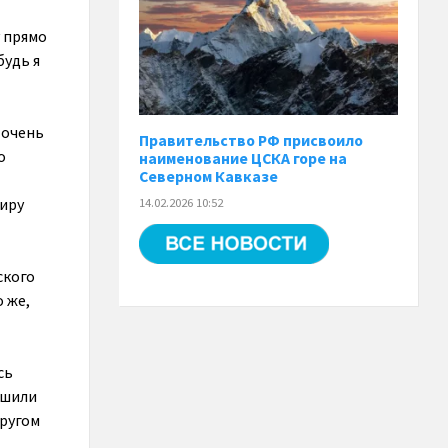
у прямо
будь я
 очень
Правительство РФ присвоило
о
наименование ЦСКА горе на
Северном Кавказе
миру
14.02.2026 10:52
ского
о же,
сь
ушили
другом