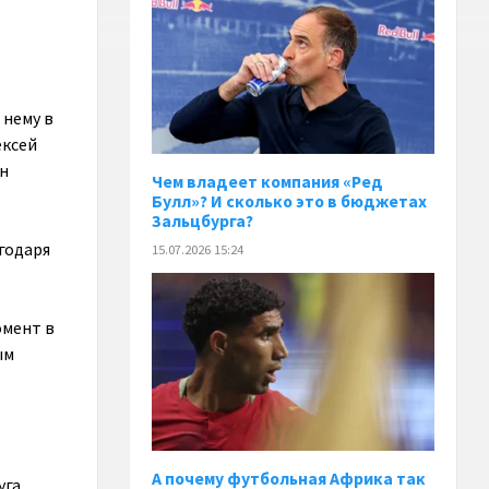
 нему в
ексей
ин
Чем владеет компания «Ред
Булл»? И сколько это в бюджетах
Зальцбурга?
агодаря
15.07.2026 15:24
омент в
ым
А почему футбольная Африка так
уга