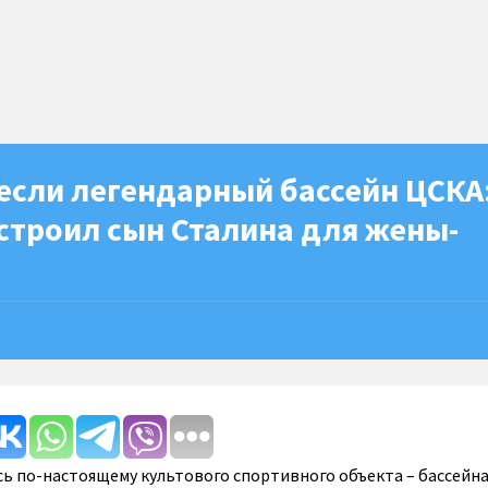
если легендарный бассейн ЦСКА:
строил сын Сталина для жены-
ь по-настоящему культового спортивного объекта – бассейна