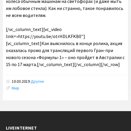
колеса обычным машинам на светофорах (и даже мыть
им лобовое стекла). Как ни странно, такое понравилось
не всем водителям.
[/vc_column_text][vc_video
link=»https://youtu.be/otrHDLKFKB0″]
[vc_column_text]Как выяснилось в конце ролика, акция
оказалась промо для трансляций первого Гран-при
нового сезона «Формулы-1» – оно пройдет в Австралии с
15 по 17 марта.[/vc_column_text][/vc_column][/vc_row]
10.03.2019
Другие
Tags:
Мир
LIVEINTERNET