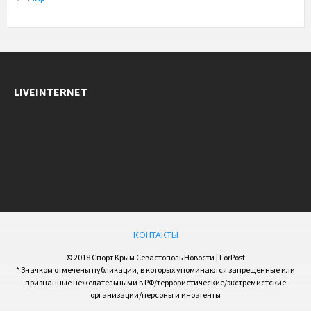
LIVEINTERNET
КОНТАКТЫ
© 2018 Спорт Крым Севастополь Новости | ForPost
* Значком отмечены публикации, в которых упоминаются запрещенные или
признанные нежелательными в РФ/террористические/экстремистские
организации/персоны и иноагенты