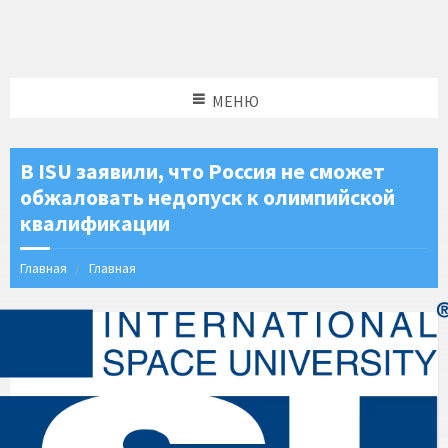
МЕНЮ
В ISU заявили, что Россия не сможет
обжаловать недопуск к олимпийской
квалификации
Главная
Главная