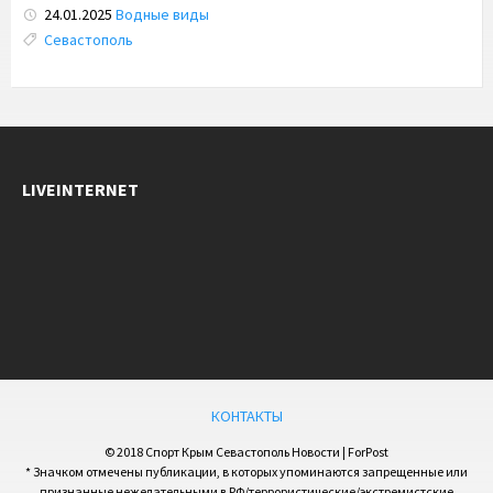
24.01.2025
Водные виды
Tags:
Севастополь
LIVEINTERNET
КОНТАКТЫ
© 2018 Спорт Крым Севастополь Новости | ForPost
* Значком отмечены публикации, в которых упоминаются запрещенные или
признанные нежелательными в РФ/террористические/экстремистские