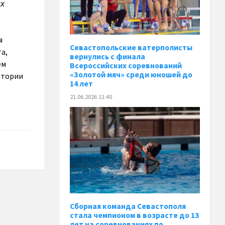
их
я
Севастопольские ватерполисты
а,
вернулись с финала
ем
Всероссийских соревнований
«Золотой мяч» среди юношей до
атории
14 лет
21.06.2026 11:40
Сборная команда Севастополя
стала чемпионом в возрасте до 13
лет на соревнованиях по