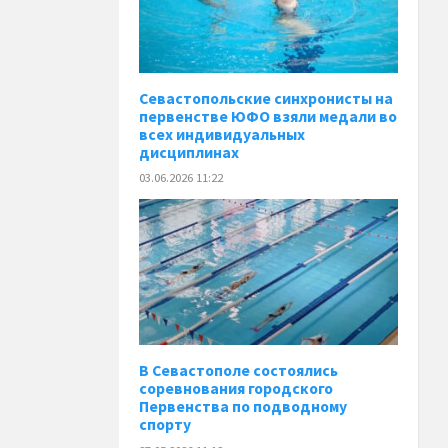
️Севастопольские синхронисты на
первенстве ЮФО взяли медали во
всех индивидуальных
дисциплинах
03.06.2026 11:22
В Севастополе состоялись
соревнования городского
Первенства по подводному
спорту