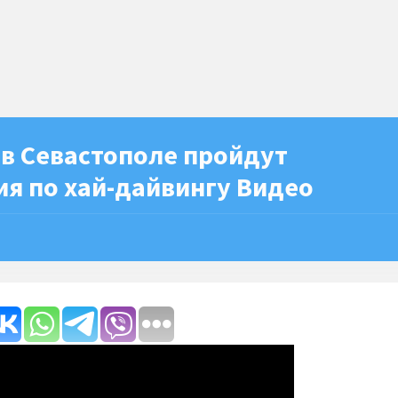
 в Севастополе пройдут
я по хай-дайвингу Видео