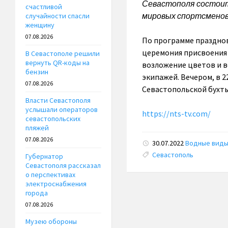
Севастополя состоит
счастливой
мировых спортсменов 
случайности спасли
женщину
07.08.2026
По программе празднов
церемония присвоения 
В Севастополе решили
вернуть QR-коды на
возложение цветов и в
бензин
экипажей. Вечером, в 
07.08.2026
Севастопольской бухты
Власти Севастополя
услышали операторов
https://nts-tv.com/
севастопольских
пляжей
07.08.2026
30.07.2022
Водные вид
Tags:
Севастополь
Губернатор
Севастополя рассказал
о перспективах
электроснабжения
города
07.08.2026
Музею обороны