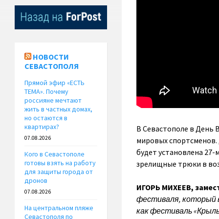
НОВОСТИ
СЕВАСТОПОЛЯ
Прямой эфир «ЕСТЬ
ТЕМА». Почему
россияне мечтают
жить в частных домах,
но остаются в
квартирах?
В Севастополе в День 
07.08.2026
мировых спортсменов. 
будет установлена 27-
Кого в Севастополе
готовы взять на работу
зрелищные трюки в возд
для защиты города от
дронов
ИГОРЬ МИХЕЕВ, замес
07.08.2026
фестиваля, который 
На центральном пляже
как фестиваль «Крыл
Севастополя по