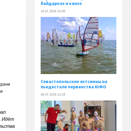
байдарках и каноэ
16.07.2026 16:00
️Севастопольские яхтсмены на
кране
пьедестале первенства ЮФО
 и
06.07.2026 15:24
тап
. Идёт
льства