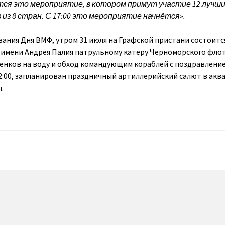
ся это мероприятие, в котором примут участие 12 лучш
из 8 стран. С 17:00 это мероприятие начнётся».
ания Дня ВМФ, утром 31 июля на Графской пристани состоитс
имени Андрея Палия патрульному катеру Черноморского флот
енков на воду и обход командующим кораблей с поздравлени
22:00, запланирован праздничный артиллерийский салют в акв
.
ы