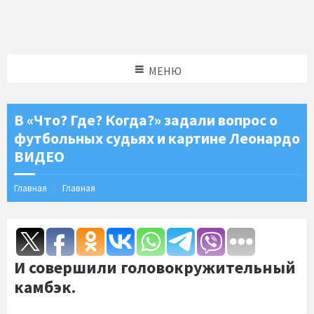
МЕНЮ
В «Что? Где? Когда?» задали вопрос о
футбольных судьях и картине Леонардо
ВИДЕО
Главная
Главная
И совершили головокружительный
камбэк.