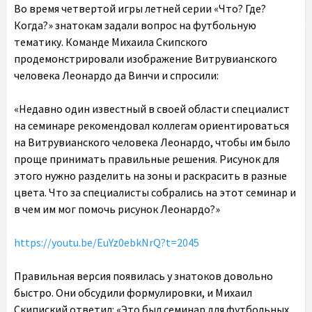
Во время четвертой игры летней серии «Что? Где?
Когда?» знатокам задали вопрос на футбольную
тематику. Команде Михаила Скипского
продемонстрировали изображение Витрувианского
человека Леонардо да Винчи и спросили:
«Недавно один известный в своей области специалист
на семинаре рекомендовал коллегам ориентироваться
на Витрувианского человека Леонардо, чтобы им было
проще принимать правильные решения. Рисунок для
этого нужно разделить на зоны и раскрасить в разные
цвета. Что за специалисты собрались на этот семинар и
в чем им мог помочь рисунок Леонардо?»
https://youtu.be/EuYz0ebkNrQ?t=2045
Правильная версия появилась у знатоков довольно
быстро. Они обсудили формулировки, и Михаил
Скипиский ответил: «Это был семинар для футбольных