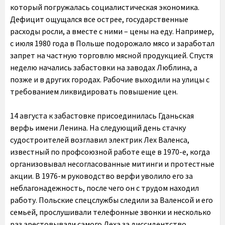
который погружалась социалистическая экономика.
Дефицит ощущался все острее, государственные
расходы росли, а вместе с ними – цены на еду. Например,
с июля 1980 года в Польше подорожало мясо и заработал
запрет на частную торговлю мясной продукцией. Спустя
неделю начались забастовки на заводах Люблина, а
позже и в других городах. Рабочие выходили на улицы с
требованием ликвидировать повышение цен.
14 августа к забастовке присоединилась Гданьская
верфь имени Ленина. На следующий день стачку
судостроителей возглавил электрик Лех Валенса,
известный по профсоюзной работе еще в 1970-е, когда
организовывал несогласованные митинги и протестные
акции. В 1976-м руководство верфи уволило его за
неблагонадежность, после чего он с трудом находил
работу. Польские спецслужбы следили за Валенсой и его
семьей, прослушивали телефонные звонки и несколько
раз арестовывали самого Леха за диссидентство.