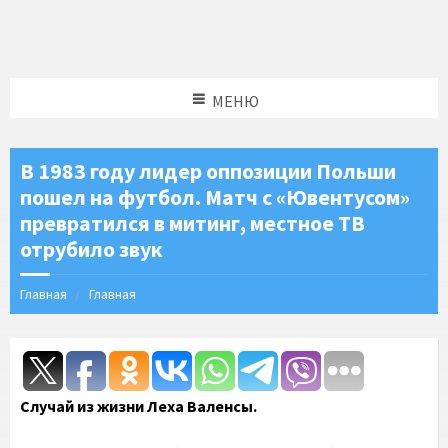
МЕНЮ
В 1983 году лидер оппозиции Польши
пошел на футбол. Матч с «Ювентусом»
превратился в митинг, местное ТВ
отрубило звук
Главная
Главная
Случай из жизни Леха Валенсы.