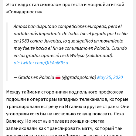
Этот кадр стал символом протеста и мощной агиткой
«Солидарности».
Ambos han disputado competiciones europeas, pero el
partido más importante de todos fue el jugado por Lechia
en 1983 contra Juventus, lo que significó un movimiento
muy fuerte hacia el fin de comunismo en Polonia. Cuando
en las gradas apareció Lech Wałęsa (Solidaridad).
pic.twitter.com/QtEAnjK95u
— Gradas en Polonia
(@gradapolonia)
May 25, 2020
Между таймами сторонники подпольного профсоюза
подошли к операторам западных телеканалов, которые
транслировали встречу на Италию и другие страны. Они
уговорили хотя бы на несколько секунд показать Леха
Валенсу. Но местные телевизионщики слегка
запаниковали: как транслировать матч, который так
хорошо складывается для «Лехии», если весь стадион