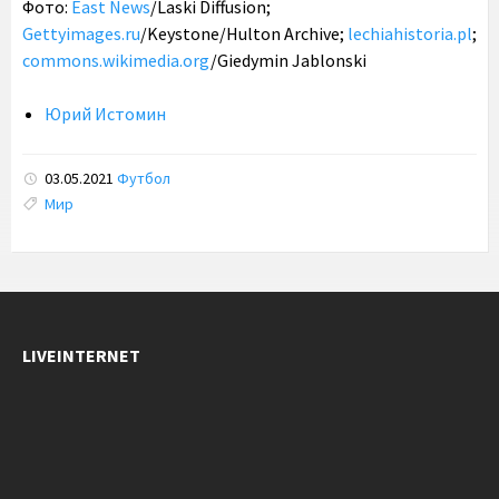
Фото:
East News
/Laski Diffusion;
Gettyimages.ru
/Keystone/Hulton Archive;
lechiahistoria.pl
;
commons.wikimedia.org
/Giedymin Jablonski
Юрий Истомин
03.05.2021
Футбол
Tags:
Мир
LIVEINTERNET