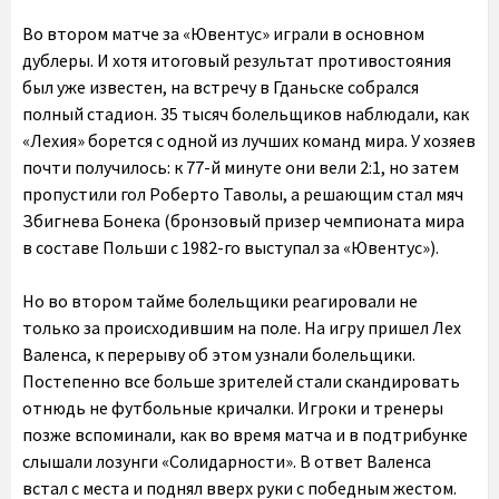
Во втором матче за «Ювентус» играли в основном
дублеры. И хотя итоговый результат противостояния
был уже известен, на встречу в Гданьске собрался
полный стадион. 35 тысяч болельщиков наблюдали, как
«Лехия» борется с одной из лучших команд мира. У хозяев
почти получилось: к 77-й минуте они вели 2:1, но затем
пропустили гол Роберто Таволы, а решающим стал мяч
Збигнева Бонека (бронзовый призер чемпионата мира
в составе Польши с 1982-го выступал за «Ювентус»).
Но во втором тайме болельщики реагировали не
только за происходившим на поле. На игру пришел Лех
Валенса, к перерыву об этом узнали болельщики.
Постепенно все больше зрителей стали скандировать
отнюдь не футбольные кричалки. Игроки и тренеры
позже вспоминали, как во время матча и в подтрибунке
слышали лозунги «Солидарности». В ответ Валенса
встал с места и поднял вверх руки с победным жестом.