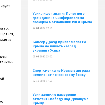
тирует
Усик лишен звания Почетного
гражданина Симферополя за
позицию в отношении РФ и Крыма
е
а то,
27.04.2022 12:56
ищаться,
елал из
Боксер Дрозд призвал власти
Крыма не лишать наград
украинца Усика
нцем
07.04.2022 13:02
тенхэм».
Спортсменка из Крыма выиграла
чемпионат по женскому боксу
кой
27.10.2021 17:50
Усик заявил о намерении
отметить победу над Джошуа в
но
Крыму