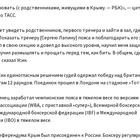
новать (с родственниками, живущими в Крыму. — РБК)», — ци
о ТАСС.
чет увидеть родственников, первого тренера и зайти в зал, гд
оказать тренеру [Сергею Лапину] пояса и поблагодарить его з
л в свою секцию и довел до высокого уровня, научил меня защ
учил размышлять и прощать перед тем, как бить. В общем, сд
сказал Усик.
 Усик единогласным решением судей одержал победу над брита
ам 12 раундов. Поединок прошел в Лондоне на стадионе «Тот
инец заработал чемпионские пояса в тяжелом весе по версиям
ассоциации (WBA, с приставкой «супер»), Всемирной боксерс
еждународной боксерской федерации (IBF) и Международной
 (IBO) в тяжелом весе.
 референдума Крым был присоединен к России. Боксеру регуляр