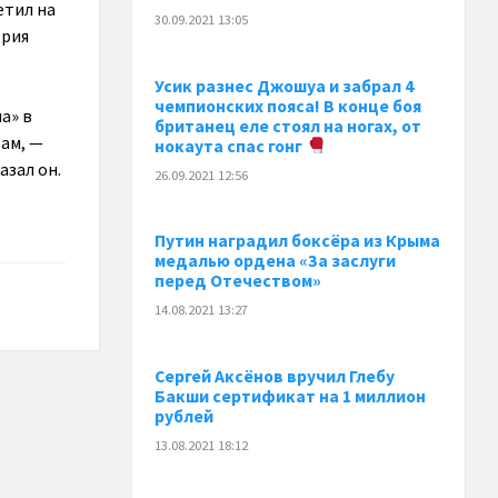
етил на
30.09.2021 13:05
трия
Усик разнес Джошуа и забрал 4
чемпионских пояса! В конце боя
а» в
британец еле стоял на ногах, от
там, —
нокаута спас гонг
азал он.
26.09.2021 12:56
Путин наградил боксёра из Крыма
медалью ордена «За заслуги
перед Отечеством»
14.08.2021 13:27
Сергей Аксёнов вручил Глебу
Бакши сертификат на 1 миллион
рублей
13.08.2021 18:12