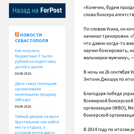
«Конечно, будем празд
слова боксера агентств
По словам Усика, он хо
НОВОСТИ
начинал тренировки. «П
СЕВАСТОПОЛЯ
что давно когда-то взя
научил боксировать, на
Как получить
бюджетные 5 тысяч
мальчишки мужчину», — 
рублей на подготовку
детей к школе
В ночь на 26 сентября
06.08.2026
Энтони Джошуа по итог
Двое севастопольцев
организовали
Благодаря победе укра
нелегальную продажу
SIM-карт
Всемирной боксерской 
06.08.2026
организации (WBO), М
боксерской организации
Тайный дворик на мысе
Хрустальном: как найти
место отдыха, о
В 2014 году по итогам
котором почти никто