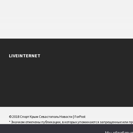
LIVEINTERNET
© 2018 Спорт Крым Севастополь Новости | ForPost
* Значком отмечены публикации, в которых упоминаются запрещенные или 
РФ/террористические/экстремистские организации/персоны и иноагенты
Мы обрабатыва