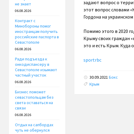
задают вопрос о терри
не знает
этот вопрос словами «
06.08.2026
Гордона на украинском
Контракт с
Минобороны помог
Помимо этого в 2020 го
иностранцам получить
российские паспорта в
Крыму своих граждан «н
Севастополе
это и есть Крым. Куда о
06.08.2026
Ради подъезда к
sportrbc
онкодиспансеру в
Севастополе изымают
частный участок
30.09.2021
Бокс
06.08.2026
Tags:
Крым
Бизнес поможет
севастопольцам без
света оставаться на
связи
06.08.2026
Отдых на сапбордах
чуть не обернулся