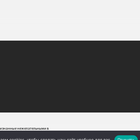
признанные нежелательными в
ем cookies, чтобы сделать наш сайт удобнее для вас.
Принять