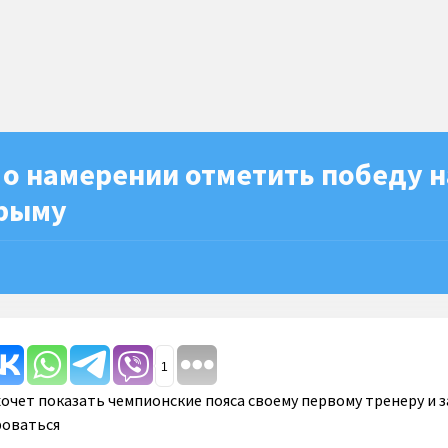
 о намерении отметить победу 
рыму
1
хочет показать чемпионские пояса своему первому тренеру и з
роваться