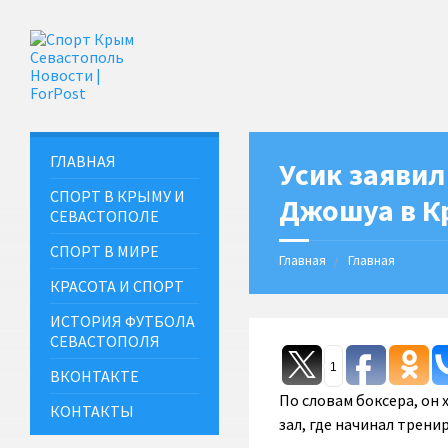
ГЛАВНАЯ
Усик заявил
СПОРТ В КРЫМУ И
Джошуа в К
СЕВАСТОПОЛЕ
СПОРТ В МИРЕ
Главная
Главная
КРАСОТА И СПОРТ
ИСТОРИЯ ФУТБОЛА
СЕВАСТОПОЛЯ
1
ВКОНТАКТЕ
По словам боксера, он 
КОНТАКТЫ
зал, где начинал трени