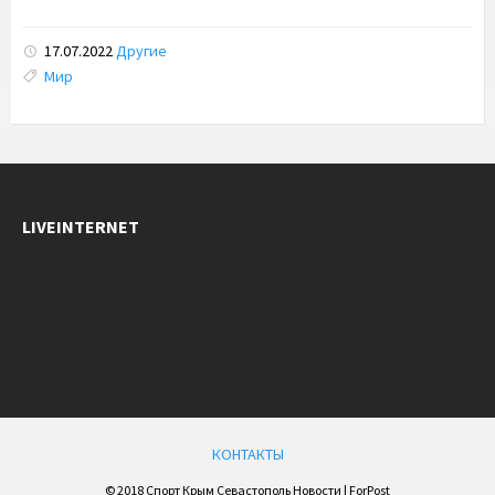
17.07.2022
Другие
Tags:
Мир
LIVEINTERNET
КОНТАКТЫ
© 2018 Спорт Крым Севастополь Новости | ForPost