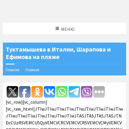
МЕНЮ
Туктамышева в Италии, Шарапова и
Ефимова на пляже
Главная
Главная
[vc_row][vc_column][vc_raw_html]JTIwJTIwJTIwJTIwJTIwJTIwJTIwJTIwJTIwJTIwJTIwJTIwJTIwJTIwJTIwJTIwJTA5JTA5JTA5JTA5JTNDcCUzRSVEMCU5QyVEMCVCRCVEMCVCRSVEMCVCMyVEMCVCOCVEMCVCNSUyMCVEMSU4MSVEMCVCRiVEMCVCRSVEMSU4MCVEMSU4MiVEMSU4MSVEMCVCQyVEMCVCNSVEMCVCRCVEMSU4QiUyMCVEMSU4MyVEMCVCNiVEMCVCNSUyMCVEMCVCRSVEMSU4MiVEMCVCMyVEMSU4MyVEMCVCQiVEMSU4RiVEMCVCQiVEMCVCOCUyMCVEMSU4MSVEMCVCMiVEMCVCRSVEMCVCOCUyMCVEMCVCRSVEMSU4MiVEMCVCRiVEMSU4MyVEMSU4MSVEMCVCQSVEMCVCMCUyQyUyMCVEMCVCMCUyMCVEMSU4MiVEMCVCNSVEMCVCRiVEMCVCNSVEMSU4MCVEMSU4QyUyMCVEMCVCRSVEMSU4MiVEMCVCNCVEMSU4QiVEMSU4NSUyMCVEMCVCRCVEMCVCMCVEMSU4NyVEMCVCMCVEMCVCQiVEMSU4MSVEMSU4RiUyMCVEMCVCOCUyMCVEMCVCNCVEMCVCQiVEMSU4RiUyMCUzQ3N0cm9uZyUzRSVEMCVBRiVEMCVCRCVEMSU4QiUyMCVEMCU5NSVEMCVCMyVEMCVCRSVEMSU4MCVEMSU4RiVEMCVCRCUzQyUyRnN0cm9uZyUzRS4lMjAlRDAlQTElRDAlQkYlRDAlQkUlRDElODAlRDElODIlRDElODElRDAlQkMlRDAlQjUlRDAlQkQlRDAlQkElRDAlQjAlMjAlRDAlQkQlRDAlQjUlRDAlQjQlRDAlQjAlRDAlQjIlRDAlQkQlRDAlQkUlMjAlRDAlQjclRDAlQjAlRDAlQjIlRDAlQkUlRDAlQjUlRDAlQjIlRDAlQjAlRDAlQkIlRDAlQjAlMjAlRDAlQjclRDAlQkUlRDAlQkIlRDAlQkUlRDElODIlRDAlQkUlMjAlRDAlQkQlRDAlQjAlMjAlRDElODclRDAlQjUlRDAlQkMlRDAlQkYlRDAlQjglRDAlQkUlRDAlQkQlRDAlQjAlRDElODIlRDAlQjUlMjAlRDAlQkMlRDAlQjglRDElODAlRDAlQjAlMjAlRDAlQkYlRDAlQkUlMjAlRDElODQlRDAlQjUlRDElODUlRDElODIlRDAlQkUlRDAlQjIlRDAlQjAlRDAlQkQlRDAlQjglRDElOEUlMkMlMjAlRDElODIlRDAlQjAlRDAlQkElMjAlRDElODclRDElODIlRDAlQkUlMjAlRDElODIlRDAlQjUlRDAlQkYlRDAlQjUlRDElODAlRDElOEMlMjAlRDAlQkMlRDAlQkUlRDAlQjYlRDAlQjUlRDElODIlMjAlRDAlQkYlRDAlQkUlRDAlQjclRDAlQjIlRDAlQkUlRDAlQkIlRDAlQjglRDElODIlRDElOEMlMjAlRDElODElRDAlQjUlRDAlQjElRDAlQjUlMjAlRDAlQkUlRDElODIlRDAlQjQlRDAlQkUlRDElODUlRDAlQkQlRDElODMlRDElODIlRDElOEMuJTNDJTJGcCUzRSUwQSUzQ2Jsb2NrcXVvdGUlMjBjbGFzcyUzRCUyMmluc3RhZ3JhbS1tZWRpYSUyMiUyMGRhdGEtaW5zdGdybS1jYXB0aW9uZWQlMjBkYXRhLWluc3Rncm0tcGVybWFsaW5rJTNEJTIyaHR0cHMlM0ElMkYlMkZ3d3cuaW5zdGFncmFtLmNvbSUyRnAlMkZCMGluUXRKQXB0cSUyRiUyMiUyMGRhdGEtaW5zdGdybS12ZXJzaW9uJTNEJTIyMTIlMjIlMjBzdHlsZSUzRCUyMiUyMGJhY2tncm91bmQlM0ElMjNGRkYlM0IlMjBib3JkZXIlM0EwJTNCJTIwYm9yZGVyLXJhZGl1cyUzQTNweCUzQiUyMGJveC1zaGFkb3clM0EwJTIwMCUyMDFweCUyMDAlMjByZ2JhJTI4MCUyQzAlMkMwJTJDMC41JTI5JTJDMCUyMDFweCUyMDEwcHglMjAwJTIwcmdiYSUyODAlMkMwJTJDMCUyQzAuMTUlMjklM0IlMjBtYXJnaW4lM0ElMjAxcHglM0IlMjBtYXgtd2lkdGglM0E1MDBweCUzQiUyMG1pbi13aWR0aCUzQTMyNnB4JTNCJTIwcGFkZGluZyUzQTAlM0IlMjB3aWR0aCUzQTk5LjM3NSUyNSUzQiUyMHdpZHRoJTNBLXdlYmtpdC1jYWxjJTI4MTAwJTI1JTIwLSUyMDJweCUyOSUzQiUyMHdpZHRoJTNBY2FsYyUyODEwMCUyNSUyMC0lMjAycHglMjklM0IlMjIlM0UlMEElM0NkaXYlMjBzdHlsZSUzRCUyMnBhZGRpbmclM0ExNnB4JTNCJTIyJTNFJTIwJTNDYSUyMGhyZWYlM0QlMjJodHRwcyUzQSUyRiUyRnd3dy5pbnN0YWdyYW0uY29tJTJGcCUyRkIwaW5RdEpBcHRxJTJGJTIyJTIwc3R5bGUlM0QlMjIlMjBiYWNrZ3JvdW5kJTNBJTIzRkZGRkZGJTNCJTIwbGluZS1oZWlnaHQlM0EwJTNCJTIwcGFkZGluZyUzQTAlMjAwJTNCJTIwdGV4dC1hbGlnbiUzQWNlbnRlciUzQiUyMHRleHQtZGVjb3JhdGlvbiUzQW5vbmUlM0IlMjB3aWR0aCUzQTEwMCUyNSUzQiUyMiUyMHRhcmdldCUzRCUyMl9ibGFuayUyMiUzRSUyMCUzQyUyRnAlM0UlMEElM0NkaXYlMjBzdHlsZSUzRCUyMiUyMGRpc3BsYXklM0ElMjBmbGV4JTNCJTIwZmxleC1kaXJlY3Rpb24lM0ElMjByb3clM0IlMjBhbGlnbi1pdGVtcyUzQSUyMGNlbnRlciUzQiUyMiUzRSUwQSUzQ2RpdiUyMHN0eWxlJTNEJTIyYmFja2dyb3VuZC1jb2xvciUzQSUyMCUyM0Y0RjRGNCUzQiUyMGJvcmRlci1yYWRpdXMlM0ElMjA1MCUyNSUzQiUyMGZsZXgtZ3JvdyUzQSUyMDAlM0IlMjBoZWlnaHQlM0ElMjA0MHB4JTNCJTIwbWFyZ2luLXJpZ2h0JTNBJTIwMTRweCUzQiUyMHdpZHRoJTNBJTIwNDBweCUzQiUyMiUzRSUzQyUyRmRpdiUzRSUwQSUzQ2RpdiUyMHN0eWxlJTNEJTIyZGlzcGxheSUzQSUyMGZsZXglM0IlMjBmbGV4LWRpcmVjdGlvbiUzQSUyMGNvbHVtbiUzQiUyMGZsZXgtZ3JvdyUzQSUyMDElM0IlMjBqdXN0aWZ5LWNvbnRlbnQlM0ElMjBjZW50ZXIlM0IlMjIlM0UlMEElM0NkaXYlMjBzdHlsZSUzRCUyMiUyMGJhY2tncm91bmQtY29sb3IlM0ElMjAlMjNGNEY0RjQlM0IlMjBib3JkZXItcmFkaXVzJTNBJTIwNHB4JTNCJTIwZmxleC1ncm93JTNBJTIwMCUzQiUyMGhlaWdodCUzQSUyMDE0cHglM0IlMjBtYXJnaW4tYm90dG9tJTNBJTIwNnB4JTNCJTIwd2lkdGglM0ElMjAxMDBweCUzQiUyMiUzRSUzQyUyRmRpdiUzRSUwQSUzQ2RpdiUyMHN0eWxlJTNEJTIyJTIwYmFja2dyb3VuZC1jb2xvciUzQSUyMCUyM0Y0RjRGNCUzQiUyMGJvcmRlci1yYWRpdXMlM0ElMjA0cHglM0IlMjBmbGV4LWdyb3clM0ElMjAwJTNCJTIwaGVpZ2h0JTNBJTIwMTRweCUzQiUyMHdpZHRoJTNBJTIwNjBweCUzQiUyMiUzRSUzQyUyRmRpdiUzRSUwQSUzQyUyRmRpdiUzRSUwQSUzQyUyRmRpdiUzRSUwQSUzQ2RpdiUyMHN0eWxlJTNEJTIycGFkZGluZyUzQSUyMDE5JTI1JTIwMCUzQiUyMiUzRSUzQyUyRmRpdiUzRSUwQSUzQ2RpdiUyMHN0eWxlJTNEJTIyZGlzcGxheSUzQWJsb2NrJTNCJTIwaGVpZ2h0JTNBNTBweCUzQiUyMG1hcmdpbiUzQTAlMjBhdXRvJTIwMTJweCUzQiUyMHdpZHRoJTNBNTBweCUzQiUyMiUzRSUzQ3N2ZyUyMHdpZHRoJTNEJTIyNTBweCUyMiUyMGhlaWdodCUzRCUyMjUwcHglMjIlMjB2aWV3Qm94JTNEJTIyMCUyMDAlMjA2MCUyMDYwJTIyJTIwdmVyc2lvbiUzRCUyMjEuMSUyMiUyMHhtbG5zJTNEJTIyaHR0cHMlM0ElMkYlMkZ3d3cudzMub3JnJTJGMjAwMCUyRnN2ZyUyMiUyMHhtbG5zJTNBeGxpbmslM0QlMjJodHRwcyUzQSUyRiUyRnd3dy53My5vcmclMkYxOTk5JTJGeGxpbmslMjIlM0UlM0NnJTIwc3Ryb2tlJTNEJTIybm9uZSUyMiUyMHN0cm9rZS13aWR0aCUzRCUyMjElMjIlMjBmaWxsJTNEJTIybm9uZSUyMiUyMGZpbGwtcnVsZSUzRCUyMmV2ZW5vZGQlMjIlM0UlM0NnJTIwdHJhbnNmb3JtJTNEJTIydHJhbnNsYXRlJTI4LTUxMS4wMDAwMDAlMkMlMjAtMjAuMDAwMDAwJTI5JTIyJTIwZmlsbCUzRCUyMiUyMzAwMDAwMCUyMiUzRSUzQ2clM0UlM0NwYXRoJTIwZCUzRCUyMk01NTYuODY5JTJDMzAuNDElMjBDNTU0LjgxNCUyQzMwLjQxJTIwNTUzLjE0OCUyQzMyLjA3NiUyMDU1My4xNDglMkMzNC4xMzElMjBDNTUzLjE0OCUyQzM2LjE4NiUyMDU1NC44MTQlMkMzNy44NTIlMjA1NTYuODY5JTJDMzcuODUyJTIwQzU1OC45MjQlMkMzNy44NTIlMjA1NjAuNTklMkMzNi4xODYlMjA1NjAuNTklMkMzNC4xMzElMjBDNTYwLjU5JTJDMzIuMDc2JTIwNTU4LjkyNCUyQzMwLjQxJTIwNTU2Ljg2OSUyQzMwLjQxJTIwTTU0MSUyQzYwLjY1NyUyMEM1MzUuMTE0JTJDNjAuNjU3JTIwNTMwLjM0MiUyQzU1Ljg4NyUyMDUzMC4zNDIlMkM1MCUyMEM1MzAuMzQyJTJDNDQuMTE0JTIwNTM1LjExNCUyQzM5LjM0MiUyMDU0MSUyQzM5LjM0MiUyMEM1NDYuODg3JTJDMzkuMzQyJTIwNTUxLjY1OCUyQzQ0LjExNCUyMDU1MS42NTglMkM1MCUyMEM1NTEuNjU4JTJDNTUuODg3JTIwNTQ2Ljg4NyUyQzYwLjY1NyUyMDU0MSUyQzYwLjY1NyUyME01NDElMkMzMy44ODYlMjBDNTMyLjElMkMzMy44ODYlMjA1MjQuODg2JTJDNDEuMSUyMDUyNC44ODYlMkM1MCUyMEM1MjQuODg2JTJDNTguODk5JTIwNTMyLjElMkM2Ni4xMTMlMjA1NDElMkM2Ni4xMTMlMjBDNTQ5LjklMkM2Ni4xMTMlMjA1NTcuMTE1JTJDNTguODk5JTIwNTU3LjExNSUyQzUwJTIwQzU1Ny4xMTUlMkM0MS4xJTIwNTQ5LjklMkMzMy44ODYlMjA1NDElMkMzMy44ODYlMjBNNTY1LjM3OCUyQzYyLjEwMSUyMEM1NjUuMjQ0JTJDNjUuMDIyJTIwNTY0Ljc1NiUyQzY2LjYwNiUyMDU2NC4zNDYlMkM2Ny42NjMlMjBDNTYzLjgwMyUyQzY5LjA2JTIwNTYzLjE1NCUyQzcwLjA1NyUyMDU2Mi4xMDYlMkM3MS4xMDYlMjBDNTYxLjA1OCUyQzcyLjE1NSUyMDU2MC4wNiUyQzcyLjgwMyUyMDU1OC42NjIlMkM3My4zNDclMjBDNTU3LjYwNyUyQzczLjc1NyUyMDU1Ni4wMjElMkM3NC4yNDQlMjA1NTMuMTAyJTJDNzQuMzc4JTIwQzU0OS45NDQlMkM3NC41MjElMjA1NDguOTk3JTJDNzQuNTUyJTIwNTQxJTJDNzQuNTUyJTIwQzUzMy4wMDMlMkM3NC41NTIlMjA1MzIuMDU2JTJDNzQuNTIxJTIwNTI4Ljg5OCUyQzc0LjM3OCUyMEM1MjUuOTc5JTJDNzQuMjQ0JTIwNTI0LjM5MyUyQzczLjc1NyUyMDUyMy4zMzglMkM3My4zNDclMjBDNTIxLjk0JTJDNzIuODAzJTIwNTIwLjk0MiUyQzcyLjE1NSUyMDUxOS44OTQlMkM3MS4xMDYlMjBDNTE4Ljg0NiUyQzcwLjA1NyUyMDUxOC4xOTclMkM2OS4wNiUyMDUxNy42NTQlMkM2Ny42NjMlMjBDNTE3LjI0NCUyQzY2LjYwNiUyMDUxNi43NTUlMkM2NS4wMjIlMjA1MTYuNjIzJTJDNjIuMTAxJTIwQzUxNi40NzklMkM1OC45NDMlMjA1MTYuNDQ4JTJDNTcuOTk2JTIwNTE2LjQ0OCUyQzUwJTIwQzUxNi40NDglMkM0Mi4wMDMlMjA1MTYuNDc5JTJDNDEuMDU2JTIwNTE2LjYyMyUyQzM3Ljg5OSUyMEM1MTYuNzU1JTJDMzQuOTc4JTIwNTE3LjI0NCUyQzMzLjM5MSUyMDUxNy42NTQlMkMzMi4zMzglMjBDNTE4LjE5NyUyQzMwLjkzOCUyMDUxOC44NDYlMkMyOS45NDIlMjA1MTkuODk0JTJDMjguODk0JTIwQzUyMC45NDIlMkMyNy44NDYlMjA1MjEuOTQlMkMyNy4xOTYlMjA1MjMuMzM4JTJDMjYuNjU0JTIwQzUyNC4zOTMlMkMyNi4yNDQlMjA1MjUuOTc5JTJDMjUuNzU2JTIwNTI4Ljg5OCUyQzI1LjYyMyUyMEM1MzIuMDU3JTJDMjUuNDc5JTIwNTMzLjAwNCUyQzI1LjQ0OCUyMDU0MSUyQzI1LjQ0OCUyMEM1NDguOTk3JTJDMjUuNDQ4JTIwNTQ5Ljk0MyUyQzI1LjQ3OSUyMDU1My4xMDIlMkMyNS42MjMlMjBDNTU2LjAyMSUyQzI1Ljc1NiUyMDU1Ny42MDclMkMyNi4yNDQlMjA1NTguNjYyJTJDMjYuNjU0JTIwQzU2MC4wNiUyQzI3LjE5NiUyMDU2MS4wNTglMkMyNy44NDYlMjA1NjIuMTA2JTJDMjguODk0JTIwQzU2My4xNTQlMkMyOS45NDIlMjA1NjMuODAzJTJDMzAuOTM4JTIwNTY0LjM0NiUyQzMyLjMzOCUyMEM1NjQuNzU2JTJDMzMuMzkxJTIwNTY1LjI0NCUyQzM0Ljk3OCUyMDU2NS4zNzglMkMzNy44OTklMjBDNTY1LjUyMiUyQzQxLjA1NiUyMDU2NS41NTIlMkM0Mi4wMDMlMjA1NjUuNTUyJTJDNTAlMjBDNTY1LjU1MiUyQzU3Ljk5NiUyMDU2NS41MjIlMkM1OC45NDMlMjA1NjUuMzc4JTJDNjIuMTAxJTIwTTU3MC44MiUyQzM3LjYzMSUyMEM1NzAuNjc0JTJDMzQuNDM4JTIwNTcwLjE2NyUyQzMyLjI1OCUyMDU2OS40MjUlMkMzMC4zNDklMjBDNTY4LjY1OSUyQzI4LjM3NyUyMDU2Ny42MzMlMkMyNi43MDIlMjA1NjUuOTY1JTJDMjUuMDM1JTIwQzU2NC4yOTclMkMyMy4zNjglMjA1NjIuNjIzJTJDMjIuMzQyJTIwNTYwLjY1MiUyQzIxLjU3NSUyMEM1NTguNzQzJTJDMjAuODM0JTIwNTU2LjU2MiUyQzIwLjMyNiUyMDU1My4zNjklMkMyMC4xOCUyMEM1NTAuMTY5JTJDMjAuMDMzJTIwNTQ5LjE0OCUyQzIwJTIwNTQxJTJDMjAlMjBDNTMyLjg1MyUyQzIwJTIwNTMxLjgzMSUyQzIwLjAzMyUyMDUyOC42MzElMkMyMC4xOCUyMEM1MjUuNDM4JTJDMjAuMzI2JTIwNTIzLjI1NyUyQzIwLjgzNCUyMDUyMS4zNDklMkMyMS41NzUlMjBDNTE5LjM3NiUyQzIyLjM0MiUyMDUxNy43MDMlMkMyMy4zNjglMjA1MTYuMDM1JTJDMjUuMDM1JTIwQzUxNC4zNjglMkMyNi43MDIlMjA1MTMuMzQyJTJDMjguMzc3JTIwNTEyLjU3NCUyQzMwLjM0OSUyMEM1MTEuODM0JTJDMzIuMjU4JTIwNTExLjMyNiUyQzM0LjQzOCUyMDUxMS4xODElMkMzNy42MzElMjBDNTExLjAzNSUyQzQwLjgzMSUyMDUxMSUyQzQxLjg1MSUyMDUxMSUyQzUwJTIwQzUxMSUyQzU4LjE0NyUyMDUxMS4wMzUlMkM1OS4xNyUyMDUxMS4xODElMkM2Mi4zNjklMjBDNTExLjMyNiUyQzY1LjU2MiUyMDUxMS44MzQlMkM2Ny43NDMlMjA1MTIuNTc0JTJDNjkuNjUxJTIwQzUxMy4zNDIlMkM3MS42MjUlMjA1MTQuMzY4JTJDNzMuMjk2JTIwNTE2LjAzNSUyQzc0Ljk2NSUyMEM1MTcuNzAzJTJDNzYuNjM0JTIwNTE5LjM3NiUyQzc3LjY1OCUyMDUyMS4zNDklMkM3OC40MjUlMjBDNTIzLjI1NyUyQzc5LjE2NyUyMDUyNS40MzglMkM3OS42NzMlMjA1MjguNjMxJTJDNzkuODIlMjBDNTMxLjgzMSUyQzc5Ljk2NSUyMDUzMi44NTMlMkM4MC4wMDElMjA1NDElMkM4MC4wMDElMjBDNTQ5LjE0OCUyQzgwLjAwMSUyMDU1MC4xNjklMkM3OS45NjUlMjA1NTMuMzY5JTJDNzkuODIlMjBDNTU2LjU2MiUyQzc5LjY3MyUyMDU1OC43NDMlMkM3OS4xNjclMjA1NjAuNjUyJTJDNzguNDI1JTIwQzU2Mi42MjMlMkM3Ny42NTglMjA1NjQuMjk3JTJDNzYuNjM0JTIwNTY1Ljk2NSUyQzc0Ljk2NSUyMEM1NjcuNjMzJTJDNzMuMjk2JTIwNTY4LjY1OSUyQzcxLjYyNSUyMDU2OS40MjUlMkM2OS42NTElMjBDNTcwLjE2NyUyQzY3Ljc0MyUyMDU3MC42NzQlMkM2NS41NjIlMjA1NzAuODIlMkM2Mi4zNjklMjBDNTcwLjk2NiUyQzU5LjE3JTIwNTcxJTJDNTguMTQ3JTIwNTcxJTJDNTAlMjBDNTcxJTJDNDEuODUxJTIwNTcwLjk2NiUyQzQwLjgzMSUyMDU3MC44MiUyQzM3LjYzMSUyMiUzRSUzQyUyRnBhdGglM0UlM0MlMkZnJTNFJTNDJTJGZyUzRSUzQyUyRmclM0UlM0MlMkZzdmclM0UlM0MlMkZkaXYlM0UlMEElM0NkaXYlMjBzdHlsZSUzRCUyMnBhZGRpbmctdG9wJTNBJTIwOHB4JTNCJTIyJTNFJTBBJTNDZGl2JTIwc3R5bGUlM0QlMjIlMjBjb2xvciUzQSUyMzM4OTdmMCUzQiUyMGZvbnQtZmFtaWx5JTNBQXJpYWwlMkNzYW5zLXNlcmlmJTNCJTIwZm9udC1zaXplJTNBMTRweCUzQiUyMGZvbnQtc3R5bGUlM0Fub3JtYWwlM0IlMjBmb250LXdlaWdodCUzQTU1MCUzQiUyMGxpbmUtaGVpZ2h0JTNBMThweCUzQiUyMiUzRSUyMFZpZXclMjB0aGlzJTIwcG9zdCUyMG9uJTIwSW5zdGFncmFtJTNDJTJGZGl2JTNFJTBBJTNDJTJGZGl2JTNFJTBBJTNDZGl2JTIwc3R5bGUlM0QlMjJwYWRkaW5nJTNBJTIwMTIuNSUyNSUyMDAlM0IlMjIlM0UlM0MlMkZkaXYlM0Ul