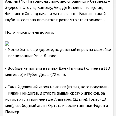
Англии (4:0). Гвардиола спокойно справился и без звезд –
Эдерсон, Стоунз, Канселу, Аке, Де Брюйне, Гюндоган,
Филлипс и Холанд начали матч в запасе. Больше такой
глубины состава впечатляет разве что его стоимость.
Получилось очень дорого.
•‎ Могло быть еще дороже, но девятый игрок на скамейке
− воспитанник Рико Льюис.
• Вообще не попали в заявку Джек Грилиш (куплен за 118
млн евро) и Рубен Диаш (72 млн).
• Самый дешевый игрок на лавке (из тех, кого покупали)
− Илкай Гюндоган. В старте вышли сразу 5 игроков, за
которых платили меньше: Альварес (21 млн), Гомес (13
млн), свободный агент Ортега и воспитанники Фоден и
Палмер.