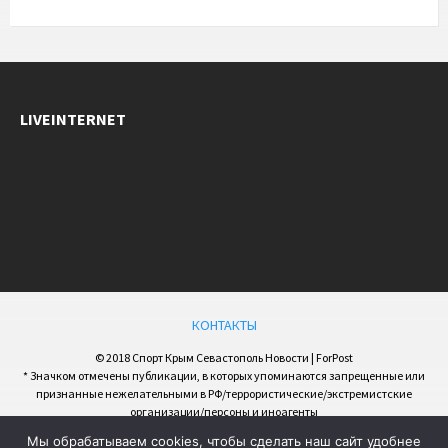
LIVEINTERNET
КОНТАКТЫ
© 2018 Спорт Крым Севастополь Новости | ForPost
* Значком отмечены публикации, в которых упоминаются запрещенные или
признанные нежелательными в РФ/террористические/экстремистские
организации/персоны и иноагенты
Мы обрабатываем cookies, чтобы сделать наш сайт удобнее