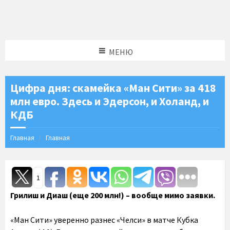
МЕНЮ
Цифра дня: скамейка «Ман Сити» за 418
млн евро. Здесь и Эдерсон, и Холанд, и
КДБ
Главная
Главная
1
Грилиш и Диаш (еще 200 млн!) – вообще мимо заявки.
«Ман Сити» уверенно разнес «Челси» в матче Кубка