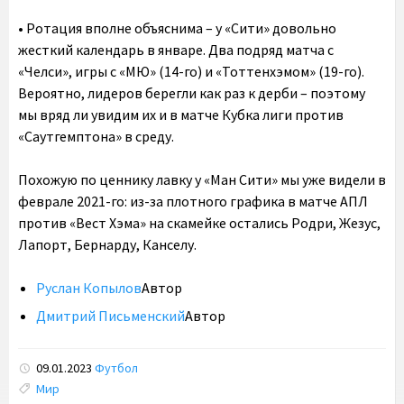
• Ротация вполне объяснима – у «Сити» довольно
жесткий календарь в январе. Два подряд матча с
«Челси», игры с «МЮ» (14-го) и «Тоттенхэмом» (19-го).
Вероятно, лидеров берегли как раз к дерби – поэтому
мы вряд ли увидим их и в матче Кубка лиги против
«Саутгемптона» в среду.
Похожую по ценнику лавку у «Ман Сити» мы уже видели в
феврале 2021-го: из-за плотного графика в матче АПЛ
против «Вест Хэма» на скамейке остались Родри, Жезус,
Лапорт, Бернарду, Канселу.
Руслан Копылов
Автор
Дмитрий Письменский
Автор
09.01.2023
Футбол
Tags:
Мир