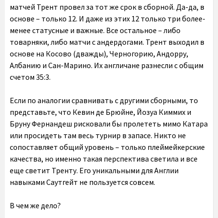
матчей Трент провел за тот же срок в сборной. Да-да, в
основе – только 12. И даже из этих 12 только три более-
менее статусные и важные. Все остальное – либо
товарняки, либо матчи с андердогами. Трент выходил в
основе на Косово (дважды), Черногорию, Андорру,
Албанию и Сан-Марино. Их англичане разнесли с общим
счетом 35:3.
Если по аналогии сравнивать с другими сборными, то
представьте, что Кевин де Брюйне, Йозуа Киммих и
Бруну Фернандеш рисковали бы пролететь мимо Катара
или просидеть там весь турнир в запасе. Никто не
сопоставляет общий уровень – только плеймейкерские
качества, но именно такая перспектива светила и все
еще светит Тренту. Его уникальными для Англии
навыками Саутгейт не пользуется совсем.
В чем же дело?