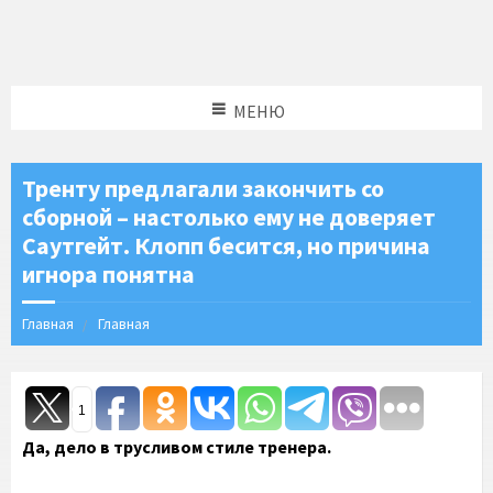
МЕНЮ
Тренту предлагали закончить со
сборной – настолько ему не доверяет
Саутгейт. Клопп бесится, но причина
игнора понятна
Главная
Главная
1
Да, дело в трусливом стиле тренера.