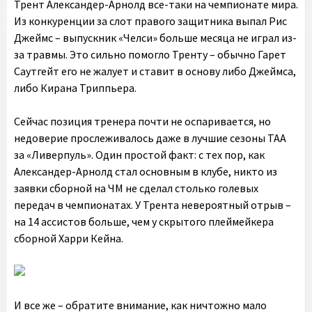
Трент Александер-Арнолд все-таки на чемпионате мира.
Из конкуренции за слот правого защитника выпал Рис
Джеймс – выпускник «Челси» больше месяца не играл из-
за травмы. Это сильно помогло Тренту – обычно Гарет
Саутгейт его не жалует и ставит в основу либо Джеймса,
либо Кирана Триппьера.
Сейчас позиция тренера почти не оспаривается, но
недоверие прослеживалось даже в лучшие сезоны ТАА
за «Ливерпуль». Один простой факт: с тех пор, как
Александер-Арнолд стал основным в клубе, никто из
заявки сборной на ЧМ не сделал столько голевых
передач в чемпионатах. У Трента невероятный отрыв –
на 14 ассистов больше, чем у скрытого плеймейкера
сборной Харри Кейна.
И все же – обратите внимание, как ничтожно мало