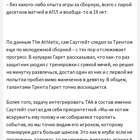
– без какого-либо опыта игры за сборную, всего с парой
десятков матчей в АПЛ и вообще-то в 19 лет.
По данным The Athletic, сам Саутгейт следил за Трентом
еще по молодежной сборной – с тех пор отслеживает
прогресс. В кулуарах Гарет рассказывал, что как-то раз
защитник уходил с тренировки с сумкой мячей, но решил
на минутку развлечься, достал один из них и с первой же
попытки пробил мимо манекенов в девятку. В общем,
талантами Трента Гарет точно восхищается.
Более того, задачу интегрировать ТАА в состав именно
Саутгейт считал для себя приоритетной. «Мы не хотим
вскружить ему голову и не собираемся торопить
события, но мы точно видим его игроком, которому
планируем дать больше шансов. Это как в клубе: если не
проложишь дорожку, то не сможешь внедрить игрока в