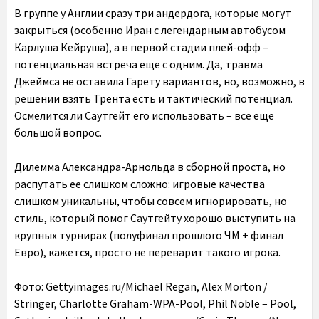
В группе у Англии сразу три андердога, которые могут
закрыться (особенно Иран с легендарным автобусом
Карлуша Кейруша), а в первой стадии плей-офф –
потенциальная встреча еще с одним. Да, травма
Джеймса не оставила Гарету вариантов, но, возможно, в
решении взять Трента есть и тактический потенциал.
Осмелится ли Саутгейт его использовать – все еще
большой вопрос.
Дилемма Александра-Арнольда в сборной проста, но
распутать ее слишком сложно: игровые качества
слишком уникальны, чтобы совсем игнорировать, но
стиль, который помог Саутгейту хорошо выступить на
крупных турнирах (полуфинал прошлого ЧМ + финал
Евро), кажется, просто не переварит такого игрока.
Фото: Gettyimages.ru/Michael Regan, Alex Morton /
Stringer, Charlotte Graham-WPA-Pool, Phil Noble – Pool,