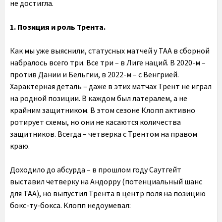
не достигла.
1. Позиция и роль Трента.
Как мы уже выяснили, статусных матчей у ТАА в сборной
набралось всего три. Все три – в Лиге наций. В 2020-м –
против Дании и Бельгии, в 2022-м – с Венгрией.
Характерная деталь – даже в этих матчах Трент не играл
на родной позиции. В каждом был латералем, а не
крайним защитником. В этом сезоне Клопп активно
ротирует схемы, но они не касаются количества
защитников. Всегда – четверка с Трентом на правом
краю.
Доходило до абсурда – в прошлом году Саутгейт
выставил четверку на Андорру (потенциальный шанс
для ТАА), но выпустил Трента в центр поля на позицию
бокс-ту-бокса. Клопп недоумевал: