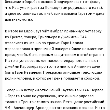
бессилие в борьбе с основой подчеркивает тот факт,
что Кэш уже играет за Польшу (там родилась его мать),
а двое остальных так и не были вызваны Гаретом – даже
для знакомства.
В итоге на Евро Саутгейт выбрал привычную четверку
из Трента, Уокера, Триппьера и Джеймса – ТАА
отвалился из нее, но по травме. Гари Невилл
отреагировал в привычной манере: «Какое же классное
время, чтобы быть правым защитником в этой стране!»
И это спустя восемь лет после легендарного панча от
Джейми Каррагера про то, что никто в Англии не хочет
быть Гари Невиллом. Прекрасно описывает эволюцию
роли и условия, в которые Трент попадает в сборной.
Теперь – к истории отношений Саутгейта и ТАА. Первое
– Гарета точно не упрекнешь, что он игнорировал
таланты Трента с самого начала. Взять даже российский
ЧМ – Александер-Арнолд в итоге оказался в заявке. И это