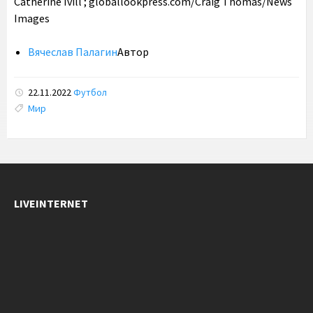
Catherine Ivill ; globallookpress.com/Craig Thomas/News
Images
Вячеслав Палагин
Автор
22.11.2022
Футбол
Tags:
Мир
LIVEINTERNET