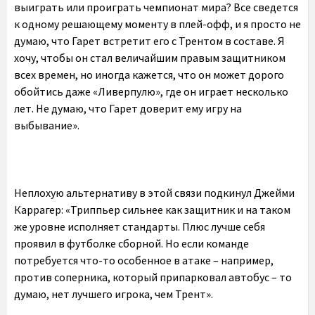
выиграть или проиграть чемпионат мира? Все сведется
к одному решающему моменту в плей-офф, и я просто не
думаю, что Гарет встретит его с Трентом в составе. Я
хочу, чтобы он стал величайшим правым защитником
всех времен, но иногда кажется, что он может дорого
обойтись даже «Ливерпулю», где он играет несколько
лет. Не думаю, что Гарет доверит ему игру на
выбывание».
Неплохую альтернативу в этой связи подкинул Джейми
Каррагер: «Триппьер сильнее как защитник и на таком
же уровне исполняет стандарты. Плюс лучше себя
проявил в футболке сборной. Но если команде
потребуется что-то особенное в атаке – например,
против соперника, который припарковал автобус – то
думаю, нет лучшего игрока, чем Трент».