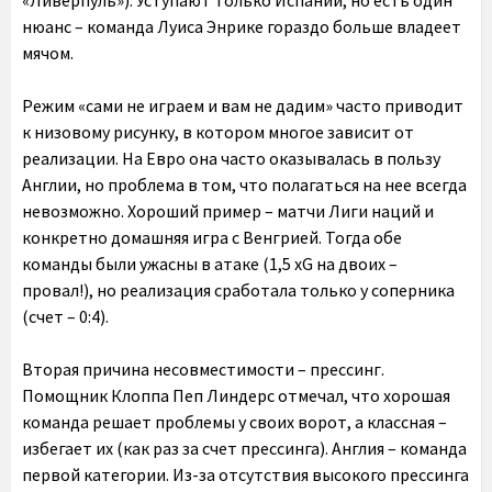
«Ливерпуль»). Уступают только Испании, но есть один
нюанс – команда Луиса Энрике гораздо больше владеет
мячом.
Режим «сами не играем и вам не дадим» часто приводит
к низовому рисунку, в котором многое зависит от
реализации. На Евро она часто оказывалась в пользу
Англии, но проблема в том, что полагаться на нее всегда
невозможно. Хороший пример – матчи Лиги наций и
конкретно домашняя игра с Венгрией. Тогда обе
команды были ужасны в атаке (1,5 xG на двоих –
провал!), но реализация сработала только у соперника
(счет – 0:4).
Вторая причина несовместимости – прессинг.
Помощник Клоппа Пеп Линдерс отмечал, что хорошая
команда решает проблемы у своих ворот, а классная –
избегает их (как раз за счет прессинга). Англия – команда
первой категории. Из-за отсутствия высокого прессинга