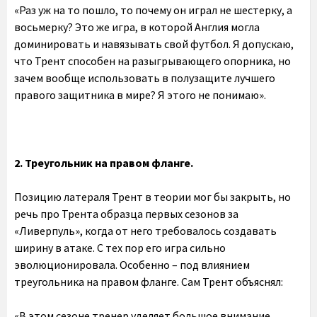
«Раз уж на то пошло, то почему он играл не шестерку, а
восьмерку? Это же игра, в которой Англия могла
доминировать и навязывать свой футбол. Я допускаю,
что Трент способен на разыгрывающего опорника, но
зачем вообще использовать в полузащите лучшего
правого защитника в мире? Я этого не понимаю».
2. Треугольник на правом фланге.
Позицию латераля Трент в теории мог бы закрыть, но
речь про Трента образца первых сезонов за
«Ливерпуль», когда от него требовалось создавать
ширину в атаке. С тех пор его игра сильно
эволюционировала. Особенно – под влиянием
треугольника на правом фланге. Сам Трент объяснял:
«В этом сезоне тренер уделяет большое внимание