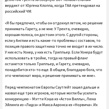
вердикт от Юргена Клоппа, когда ТАА претендовал на
российский ЧМ:
«Я бы предпочел, чтобы он отдохнул летом, но решение
принимать Гарету, а не мне. У Трента, очевидно,
хорошая полоса, он достоин этого. С другой стороны,
если у Англии и есть какие-то проблемы с составом, то
позиция правого защитника точно не входит в их число.
У них есть Уокер, у них есть Триппьер. Если Уокера будут
использовать в тройке, тогда на правый фланг
останется только Триппьер, и Гарету, очевидно,
понадобится кто-то еще. В общем, благодарю бога, что
это чемпионат мира, и решение принимать не мне».
Перед чемпионатом Европы Саутгейт зашел дальше и
назвал еще трех игроков, которые могли бы усилить
конкуренцию – Мэтти Кэша из «Астон Виллы», Люка
Эйлинга из «Лидса» и Макса Ааронса из «Норвича». Их