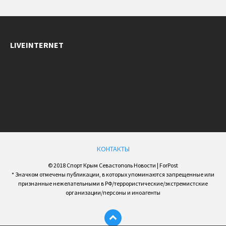
LIVEINTERNET
КОНТАКТЫ
© 2018 Спорт Крым Севастополь Новости | ForPost
* Значком отмечены публикации, в которых упоминаются запрещенные или
признанные нежелательными в РФ/террористические/экстремистские
организации/персоны и иноагенты