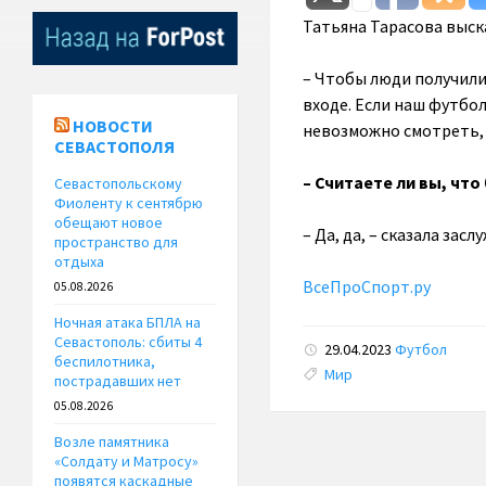
Татьяна Тарасова выск
– Чтобы люди получили
входе. Если наш футбо
НОВОСТИ
невозможно смотреть, 
СЕВАСТОПОЛЯ
– Считаете ли вы, чт
Севастопольскому
Фиоленту к сентябрю
обещают новое
– Да, да, – сказала за
пространство для
отдыха
ВсеПроСпорт.ру
05.08.2026
Ночная атака БПЛА на
Севастополь: сбиты 4
29.04.2023
Футбол
беспилотника,
Tags:
Мир
пострадавших нет
05.08.2026
Возле памятника
«Солдату и Матросу»
появятся каскадные