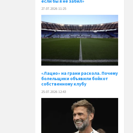
если бы я не забил»
27.07.2026 11:25
«Лацио» на грани раскола. Почему
болельщики объявили бойкот
собственному клубу
25.07.2026 12:43