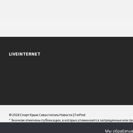
LIVEINTERNET
© 2018 Спорт Крым Севастополь Новости | ForPost
* Значком отмечены публикации, в которых упоминаются запрещенные или 
РФ/террористические/экстремистские организации/персоны и иноагенты
Мы обрабатыва