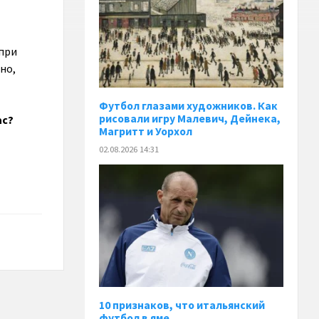
 при
но,
Футбол глазами художников. Как
рисовали игру Малевич, Дейнека,
ас?
Магритт и Уорхол
02.08.2026 14:31
10 признаков, что итальянский
футбол в яме