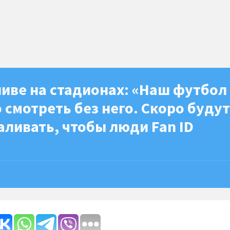
пиве на стадионах: «Наш футбол
смотреть без него. Скоро будут
аливать, чтобы люди Fan ID