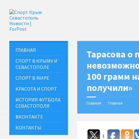
ГЛАВНАЯ
Тарасова о 
СПОРТ В КРЫМУ И
невозможно 
СЕВАСТОПОЛЕ
100 грамм н
СПОРТ В МИРЕ
получили»
КРАСОТА И СПОРТ
ИСТОРИЯ ФУТБОЛА
Главная
Главная
СЕВАСТОПОЛЯ
ВКОНТАКТЕ
КОНТАКТЫ
1