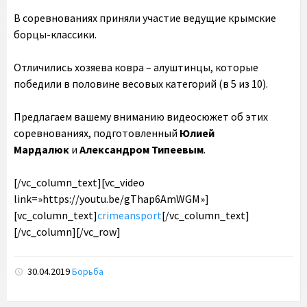
В соревнованиях приняли участие ведущие крымские
борцы-классики.
Отличились хозяева ковра – алуштинцы, которые
победили в половине весовых категорий (в 5 из 10).
Предлагаем вашему вниманию видеосюжет об этих
соревнованиях, подготовленный
Юлией
Мардалюк
и
Александром Типеевым
.
[/vc_column_text][vc_video
link=»https://youtu.be/gThap6AmWGM»]
[vc_column_text]
crimeansport
[/vc_column_text]
[/vc_column][/vc_row]
30.04.2019
Борьба