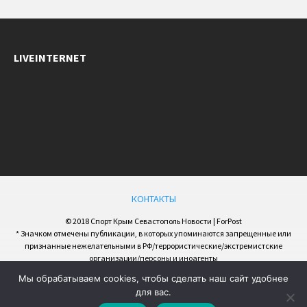
LIVEINTERNET
КОНТАКТЫ
© 2018 Спорт Крым Севастополь Новости | ForPost
* Значком отмечены публикации, в которых упоминаются запрещенные или
признанные нежелательными в РФ/террористические/экстремистские
организации/персоны и иноагенты
Мы обрабатываем cookies, чтобы сделать наш сайт удобнее
для вас.