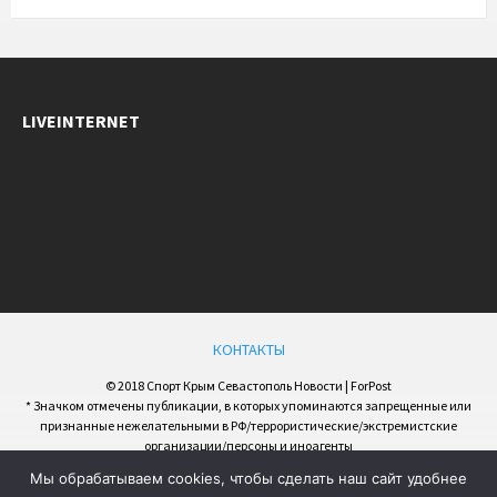
LIVEINTERNET
КОНТАКТЫ
© 2018 Спорт Крым Севастополь Новости | ForPost
* Значком отмечены публикации, в которых упоминаются запрещенные или
признанные нежелательными в РФ/террористические/экстремистские
организации/персоны и иноагенты
Мы обрабатываем cookies, чтобы сделать наш сайт удобнее