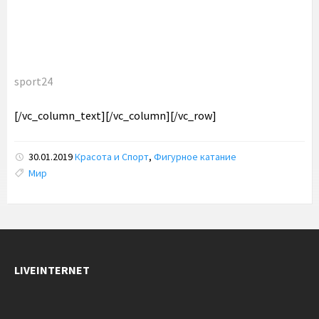
sport24
[/vc_column_text][/vc_column][/vc_row]
30.01.2019
Красота и Спорт
,
Фигурное катание
Tags:
Мир
LIVEINTERNET