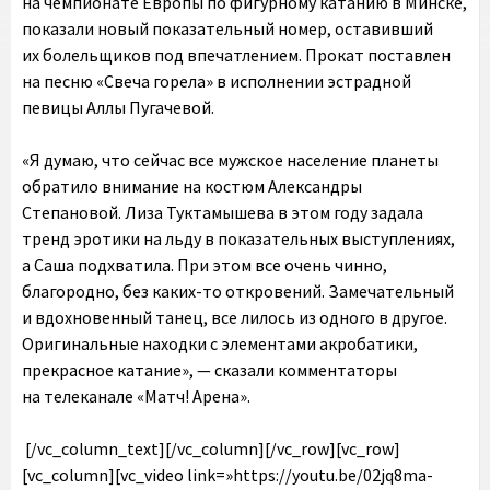
на чемпионате Европы по фигурному катанию в Минске,
показали новый показательный номер, оставивший
их болельщиков под впечатлением. Прокат поставлен
на песню «Свеча горела» в исполнении эстрадной
певицы Аллы Пугачевой.
«Я думаю, что сейчас все мужское население планеты
обратило внимание на костюм Александры
Степановой.
Лиза Туктамышева в этом году задала
тренд эротики на льду в показательных выступлениях
,
а Саша подхватила. При этом все очень чинно,
благородно, без каких-то откровений. Замечательный
и вдохновенный танец, все лилось из одного в другое.
Оригинальные находки с элементами акробатики,
прекрасное катание», — сказали комментаторы
на телеканале «Матч! Арена».
[/vc_column_text][/vc_column][/vc_row][vc_row]
[vc_column][vc_video link=»https://youtu.be/02jq8ma-