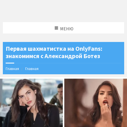
МЕНЮ
Первая шахматистка на OnlyFans:
знакомимся с Александрой Ботез
Главная
Главная