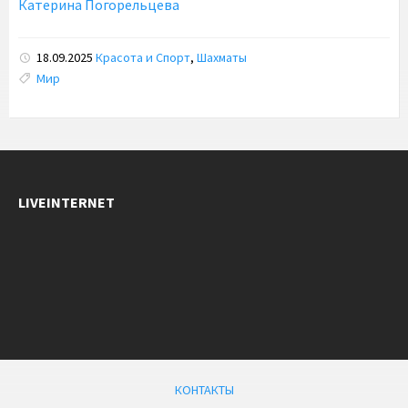
Катерина Погорельцева
18.09.2025
Красота и Спорт
,
Шахматы
Tags:
Мир
LIVEINTERNET
КОНТАКТЫ