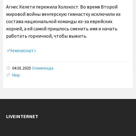
Агнес Келети пережила Холокост. Во время Второй
мировой войны венгерскую гимнастку исключили из
состава национальной команды из-за еврейских
корней, а ей самой пришлось сменить имя и начать
работать горничной, чтобы выжить.
«Чемпионат»
04.01.2025
Олимпиада
Tags:
Мир
LIVEINTERNET