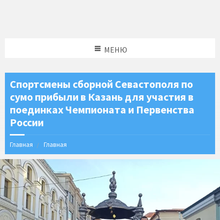
МЕНЮ
Спортсмены сборной Севастополя по
сумо прибыли в Казань для участия в
поединках Чемпионата и Первенства
России
Главная
Главная