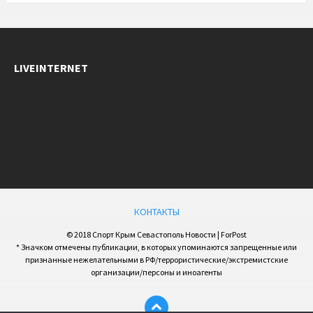
LIVEINTERNET
КОНТАКТЫ
© 2018 Спорт Крым Севастополь Новости | ForPost
* Значком отмечены публикации, в которых упоминаются запрещенные или
признанные нежелательными в РФ/террористические/экстремистские
организации/персоны и иноагенты