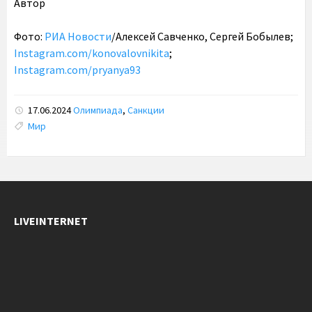
Автор
Фото:
РИА Новости
/Алексей Савченко, Сергей Бобылев;
Instagram.com/konovalovnikita
;
Instagram.com/pryanya93
17.06.2024
Олимпиада
,
Санкции
Tags:
Мир
LIVEINTERNET