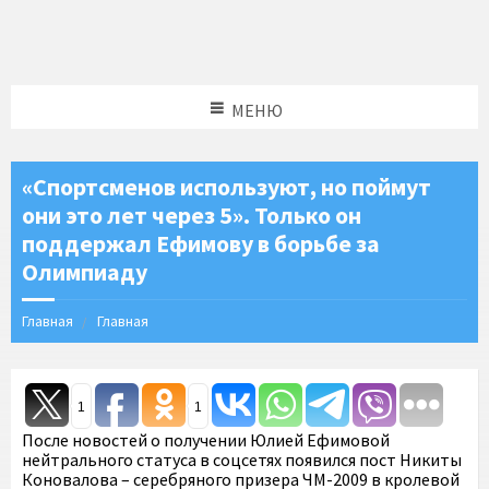
МЕНЮ
«Спортсменов используют, но поймут
они это лет через 5». Только он
поддержал Ефимову в борьбе за
Олимпиаду
Главная
Главная
1
1
После новостей о получении Юлией Ефимовой
нейтрального статуса в соцсетях появился пост Никиты
Коновалова – серебряного призера ЧМ-2009 в кролевой