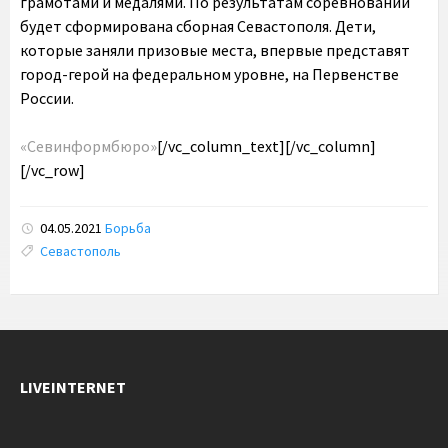
грамотами и медалями. По результатам соревнований
будет сформирована сборная Севастополя. Дети,
которые заняли призовые места, впервые представят
город-герой на федеральном уровне, на Первенстве
России.
«Севинформбюро»
[/vc_column_text][/vc_column]
[/vc_row]
04.05.2021
Борьба
Tags:
Севастополь
LIVEINTERNET