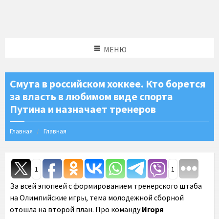
МЕНЮ
Смута в российском хоккее. Кто борется
за власть в любимом виде спорта
Путина и назначает тренеров
Главная
Главная
1
1
За всей эпопеей с формированием тренерского штаба
на Олимпийские игры, тема молодежной сборной
отошла на второй план. Про команду
Игоря