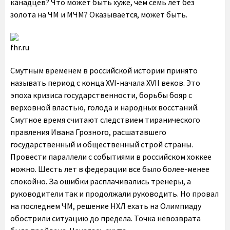
канадцев? Что может быть хуже, чем семь лет без
золота на ЧМ и МЧМ? Оказывается, может быть.
fhr.ru
Смутным временем в российской истории принято
называть период с конца XVI-начала XVII веков. Это
эпоха кризиса государственности, борьбы бояр с
верховной властью, голода и народных восстаний.
Смутное время считают следствием тиранического
правления Ивана Грозного, расшатавшего
государственный и общественный строй страны.
Провести параллели с событиями в российском хоккее
можно. Шесть лет в федерации все было более-менее
спокойно. За ошибки расплачивались тренеры, а
руководители так и продолжали руководить. Но провал
на последнем ЧМ, решение НХЛ ехать на Олимпиаду
обострили ситуацию до предела. Точка невозврата