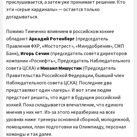
прислушивается, а затем уже принимает решение. Кто
эти «серые кардиналы» — остается только
догадываться.
Помимо Тимченко влиянием в российском хоккее
обладают
Аркадий Ротенберг
(председатель
Правления ФХР,
«
Мостотрест», «Минудобрения», СМП
Банк),
Игорь Сечин
(председатель совета директоров
компании «Роснефть», Председатель Наблюдательного
совета ЦСКА) и
Михаил Мишустин
(Председатель
Правительства Российской Федерации, бывший член
Наблюдательного совета ЦСКА). Последние два
представляют один «лагерь». И вот этим людям
предстоит решить, что ждет в будущем российский
хоккей. Пока складывается впечатление, что единого
мнения у них нет. Из-за этого неразбериха на всех
уровнях ниже: тренеры основной сборной, молодежной,
помощники, план подготовки на Олимпиаду, персонал
команды и так далее.