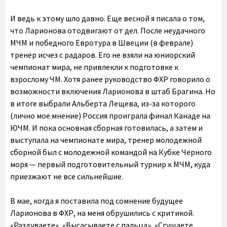
И ведь к этому шло давно. Еще весной я писала о том,
что Ларионова отодвигают от дел. После неудачного
МЧМ и победного Евротура в Швеции (в феврале)
тренер исчез с радаров. Его не взяли на юниорский
чемпионат мира, не привлекли к подготовке к
взрослому ЧМ. Хотя ранее руководство ФХР говорило о
возможности включения Ларионова в штаб Брагина. Но
в итоге выбрали Альберта Лещева, из-за которого
(лично мое мнение) Россия проиграла финал Канаде на
ЮЧМ. И пока основная сборная готовилась, а затем и
выступала на чемпионате мира, тренер молодежной
сборной был с молодежной командой на Кубке Черного
моря — первый подготовительный турнир к МЧМ, куда
приезжают не все сильнейшие.
В мае, когда я поставила под сомнение будущее
Ларионова в ФХР, на меня обрушились с критикой.
«Раздуваете», «Высасываете с пальца», «Сгущаете