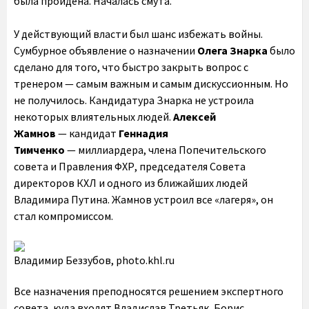
была пройдена. Началась смута.
У действующий власти был шанс избежать войны.
Сумбурное объявление о назначении
Олега Знарка
было
сделано для того, что быстро закрыть вопрос с
тренером — самым важным и самым дискуссионным. Но
не получилось. Кандидатура Знарка не устроила
некоторых влиятельных людей.
Алексей
Жамнов
— кандидат
Геннадия
Тимченко
— миллиардера, члена Попечительского
совета и Правления ФХР, председателя Совета
директоров КХЛ и одного из ближайших людей
Владимира Путина. Жамнов устроил все «лагеря», он
стал компромиссом.
Владимир Беззубов, photo.khl.ru
Все назначения преподносятся решением экспертного
совета, куда входят Владислав Третьяк, Борис