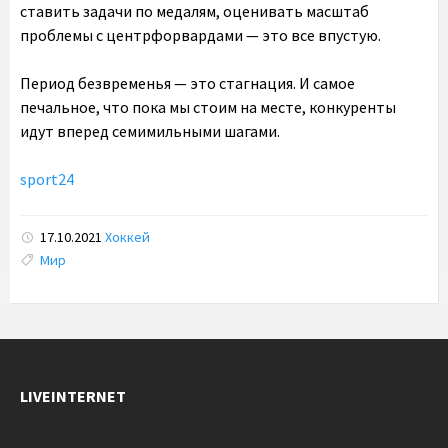
ставить задачи по медалям, оценивать масштаб
проблемы с центрфорвардами — это все впустую.
Период безвременья — это стагнация. И самое
печальное, что пока мы стоим на месте, конкуренты
идут вперед семимильными шагами.
sport24
17.10.2021
Хоккей
Tags:
Мир
LIVEINTERNET