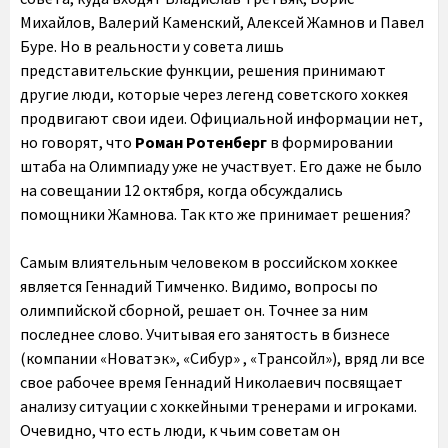
Михайлов, Валерий Каменский, Алексей Жамнов и Павел
Буре. Но в реальности у совета лишь
представительские функции, решения принимают
другие люди, которые через легенд советского хоккея
продвигают свои идеи. Официальной информации нет,
но говорят, что
Роман Ротенберг
в формировании
штаба на Олимпиаду уже не участвует. Его даже не было
на совещании 12 октября, когда обсуждались
помощники Жамнова. Так кто же принимает решения?
Самым влиятельным человеком в российском хоккее
является Геннадий Тимченко. Видимо, вопросы по
олимпийской сборной, решает он. Точнее за ним
последнее слово. Учитывая его занятость в бизнесе
(компании «Новатэк», «Сибур» , «Трансойл»), вряд ли все
свое рабочее время Геннадий Николаевич посвящает
анализу ситуации с хоккейными тренерами и игроками.
Очевидно, что есть люди, к чьим советам он