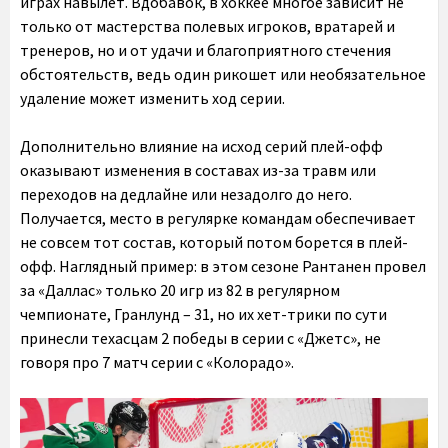
играх навылет. Вдобавок, в хоккее многое зависит не
только от мастерства полевых игроков, вратарей и
тренеров, но и от удачи и благоприятного стечения
обстоятельств, ведь один рикошет или необязательное
удаление может изменить ход серии.
Дополнительно влияние на исход серий плей-офф
оказывают изменения в составах из-за травм или
переходов на дедлайне или незадолго до него.
Получается, место в регулярке командам обеспечивает
не совсем тот состав, который потом борется в плей-
офф. Наглядный пример: в этом сезоне Рантанен провел
за «Даллас» только 20 игр из 82 в регулярном
чемпионате, Гранлунд – 31, но их хет-трики по сути
принесли техасцам 2 победы в серии с «Джетс», не
говоря про 7 матч серии с «Колорадо».