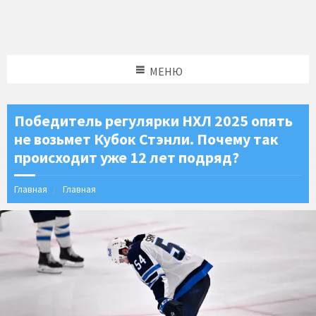
МЕНЮ
Победитель регулярки НХЛ 2025 опять
не возьмет Кубок Стэнли. Почему так
происходит уже 12 лет подряд?
Главная
Главная