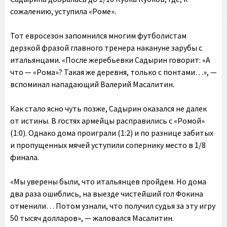
сожалению, уступила «Роме».
Тот евросезон запомнился многим футболистам
дерзкой фразой главного тренера накануне зарубы с
итальянцами. «После жеребьевки Садырин говорит: «А
что — «Рома»? Такая же деревня, только с понтами…», —
вспоминал нападающий Валерий Масалитин.
Как стало ясно чуть позже, Садырин оказался не далек
от истины. В гостях армейцы расправились с «Ромой»
(1:0). Однако дома проиграли (1:2) и по разнице забитых
и пропущенных мячей уступили сопернику место в 1/8
финала.
«Мы уверены были, что итальянцев пройдем. Но дома
два раза ошиблись, на выезде чистейший гол Фокина
отменили… Потом узнали, что получил судья за эту игру
50 тысяч долларов», — жаловался Масалитин.