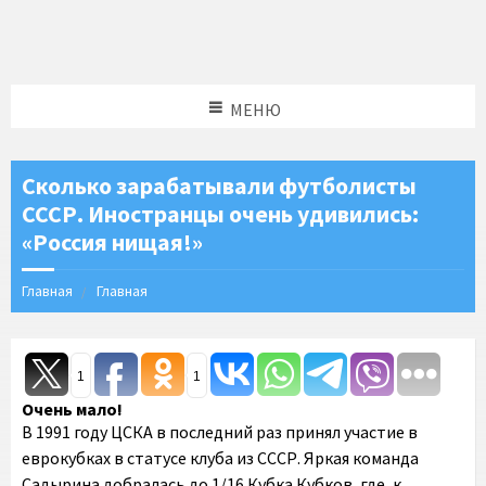
МЕНЮ
Сколько зарабатывали футболисты
СССР. Иностранцы очень удивились:
«Россия нищая!»
Главная
Главная
1
1
Очень мало!
В 1991 году ЦСКА в последний раз принял участие в
еврокубках в статусе клуба из СССР. Яркая команда
Садырина добралась до 1/16 Кубка Кубков, где, к