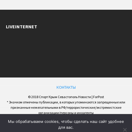
LIVEINTERNET
КОНТАКТЫ
© 2018 Спорт Крым Севастополь Новости | ForPost
* Значком отмечены публикации, в которых упоминаются запрещенные или
признанные нежелательными в РФ/террористические/экстремистские
организации/персоны и иноагенты
Мы обрабатываем cookies, чтобы сделать наш сайт удобнее
для вас.