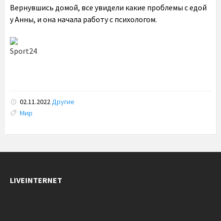
Вернувшись домой, все увидели какие проблемы с едой
у Анны, и она начала работу с психологом.
Sport24
02.11.2022
Другие
Tags:
Мир
LIVEINTERNET