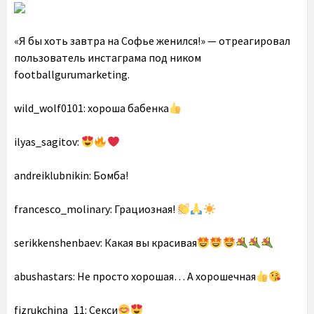
«Я бы хоть завтра на Софье женился!» — отреагировал
пользователь инстаграма под ником
footballgurumarketing.
wild_wolf0101: хороша бабенка
ilyas_sagitov:
andreiklubnikin: Бомба!
francesco_molinary: Грациозная!
serikkenshenbaev: Какая вы красивая
abushastars: Не просто хорошая… А хорошечная
fizrukchina_11: Секси