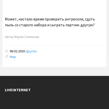
Может, настало время проверить антресоли, сдуть
пыль со старого набора и сыграть партию-другую?
Автор
Мария Селенкова
06.02.2020
Другие
Tags:
Мир
LIVEINTERNET