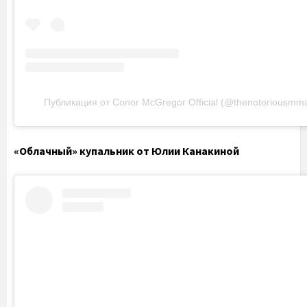
Публикация от Conor McGregor Official (@thenotoriousmm
«Облачный» купальник от Юлии Канакиной