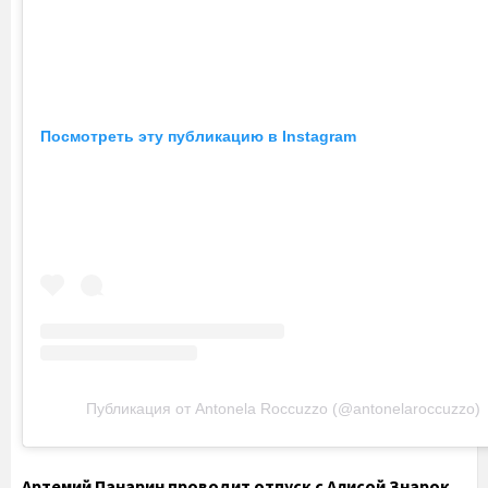
Посмотреть эту публикацию в Instagram
Публикация от Antonela Roccuzzo (@antonelaroccuzzo)
Артемий Панарин проводит отпуск с Алисой Знарок