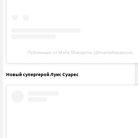
Публикация от Maria Sharapova (@mariasharapova)
Новый супергерой Луис Суарес