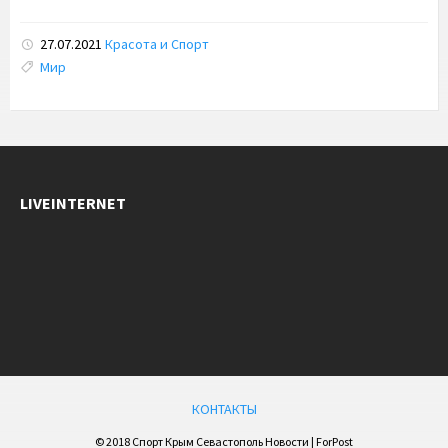
27.07.2021
Красота и Спорт
Tags:
Мир
LIVEINTERNET
КОНТАКТЫ
© 2018 Спорт Крым Севастополь Новости | ForPost