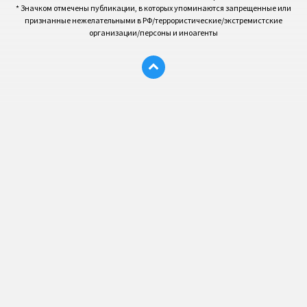
* Значком отмечены публикации, в которых упоминаются запрещенные или
признанные нежелательными в РФ/террористические/экстремистские
организации/персоны и иноагенты