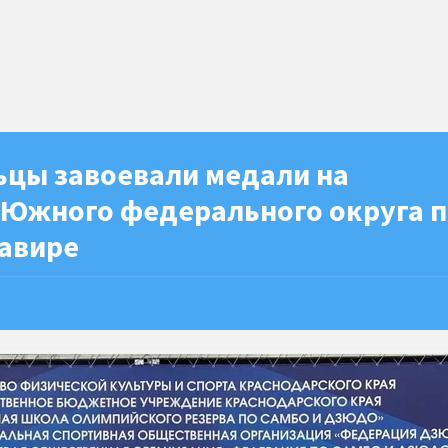
ьцы завоевали медали на
 Южного федерального округа 
мавире