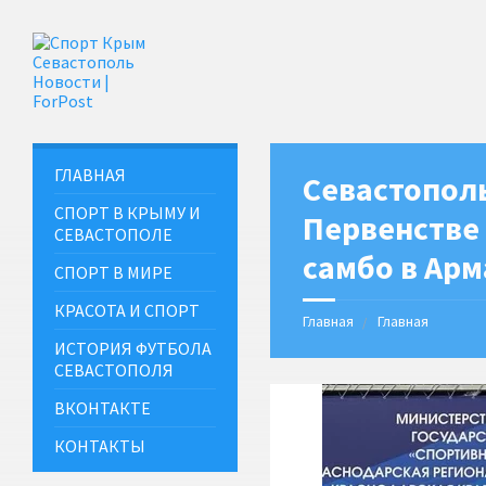
ГЛАВНАЯ
Севастопол
СПОРТ В КРЫМУ И
Первенстве
СЕВАСТОПОЛЕ
самбо в Ар
СПОРТ В МИРЕ
КРАСОТА И СПОРТ
Главная
Главная
ИСТОРИЯ ФУТБОЛА
СЕВАСТОПОЛЯ
ВКОНТАКТЕ
КОНТАКТЫ