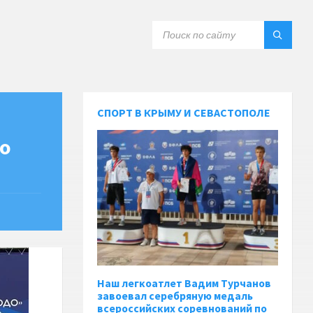
СПОРТ В КРЫМУ И СЕВАСТОПОЛЕ
по
Наш легкоатлет Вадим Турчанов
завоевал серебряную медаль
всероссийских соревнований по