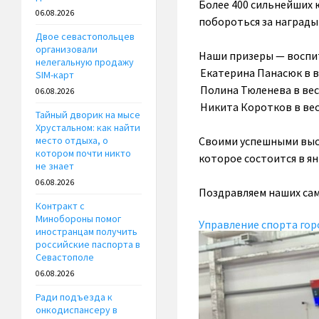
Более 400 сильнейших 
06.08.2026
побороться за наград
Двое севастопольцев
организовали
Наши призеры — воспи
нелегальную продажу
Екатерина Панасюк в в
SIM-карт
Полина Тюленева в вес
06.08.2026
Никита Коротков в вес
Тайный дворик на мысе
Хрустальном: как найти
Своими успешными выс
место отдыха, о
котором почти никто
которое состоится в ян
не знает
06.08.2026
Поздравляем наших сам
Контракт с
Минобороны помог
Управление спорта гор
иностранцам получить
российские паспорта в
Севастополе
06.08.2026
Ради подъезда к
онкодиспансеру в