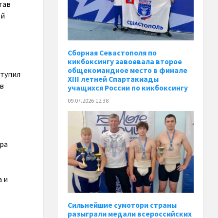
тав
ой
Сборная Севастополя по
кикбоксингу завоевала второе
общекомандное место в финале
ступил
XIII летней Спартакиады
ав
учащихся России по кикбоксингу
09.07.2026 12:38
ра
а и
Сильнейшие сумотори страны
разыграли медали всероссийских