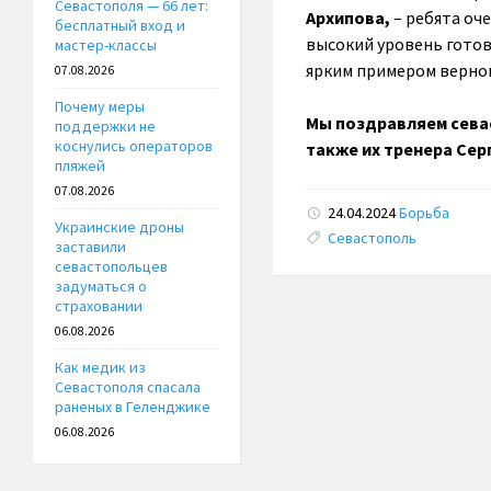
Севастополя — 66 лет:
Архипова,
– ребята оч
бесплатный вход и
высокий уровень готов
мастер-классы
ярким примером верног
07.08.2026
Почему меры
Мы поздравляем сева
поддержки не
коснулись операторов
также их тренера Сер
пляжей
07.08.2026
24.04.2024
Борьба
Украинские дроны
Tags:
Севастополь
заставили
севастопольцев
задуматься о
страховании
06.08.2026
Как медик из
Севастополя спасала
раненых в Геленджике
06.08.2026