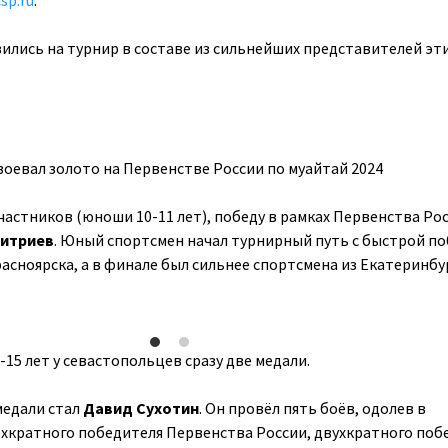
sp.ru
.
лись на турнир в составе из сильнейших представителей эт
частников (юноши 10-11 лет), победу в рамках Первенства Ро
итриев
. Юный спортсмен начал турнирный путь с быстрой п
асноярска, а в финале был сильнее спортсмена из Екатеринбур
-15 лет у севастопольцев сразу две медали.
медали стал
Давид Сухотин
. Он провёл пять боёв, одолев в
хкратного победителя Первенства России, двухкратного поб