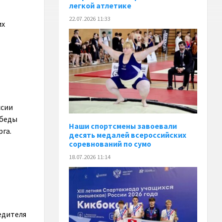
легкой атлетике
22.07.2026 11:33
их
ссии
обеды
Наши спортсмены завоевали
га.
десять медалей всероссийских
соревнований по сумо
18.07.2026 11:14
едителя