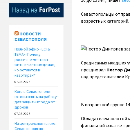
10 до 15 лет, пишет
sevc
Севастопольцы отправи
возрастных категорий.
НОВОСТИ
СЕВАСТОПОЛЯ
Прямой эфир «ЕСТЬ
ТЕМА». Почему
россияне мечтают
Среди самых младших у
жить в частных домах,
праздновал
Нестор Дм
но остаются в
квартирах?
над представителем Кр
07.08.2026
Кого в Севастополе
готовы взять на работу
для защиты города от
В возрастной группе 14
дронов
07.08.2026
Обладателем золотой 
На центральном пляже
финальной схватке тре
Севастополя по