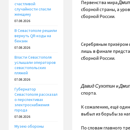
Первенства мира
Дмит
счастливой
сборной страны, а уро
случайности спасли
женщину
сборной России.
07.08.2026
В Севастополе решили
вернуть QR-коды на
бензин
Серебряным призёром 
07.08.2026
лишь в финале предста
Власти Севастополя
сборной России.
услышали операторов
севастопольских
пляжей
07.08.2026
Давид Сухотин
и
Дмит
Губернатор
спорта.
Севастополя рассказал
о перспективах
электроснабжения
К сожалению, ещё один
города
выбыл из борьбы за на
07.08.2026
Музею обороны
По словам главного тр