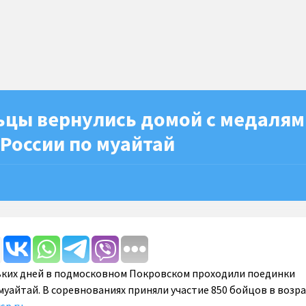
ьцы вернулись домой с медалям
России по муайтай
ьких дней в подмосковном Покровском проходили поединки
муайтай. В соревнованиях приняли участие 850 бойцов в возра