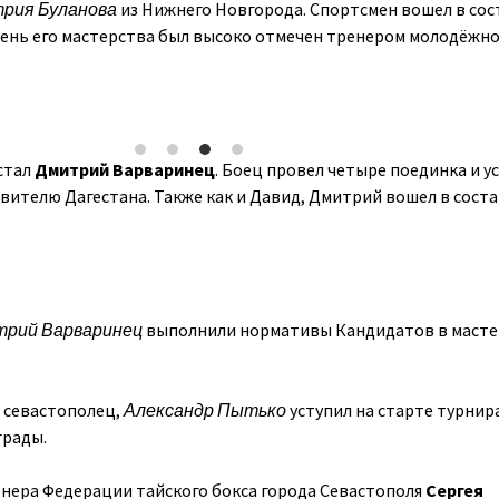
рия Буланова
из Нижнего Новгорода. Спортсмен вошел в сос
вень его мастерства был высоко отмечен тренером молодёжн
стал
Дмитрий Варваринец
. Боец провел четыре поединка и у
вителю Дагестана. Также как и Давид, Дмитрий вошел в сост
рий Варваринец
выполнили нормативы Кандидатов в масте
 севастополец,
Александр Пытько
уступил на старте турнир
грады.
енера Федерации тайского бокса города Севастополя
Сергея