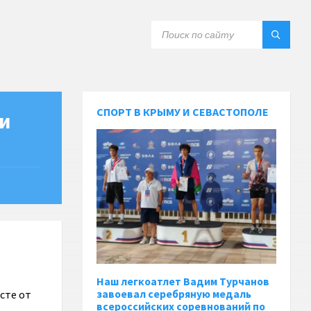
СПОРТ В КРЫМУ И СЕВАСТОПОЛЕ
и
Наш легкоатлет Вадим Турчанов
завоевал серебряную медаль
сте от
всероссийских соревнований по