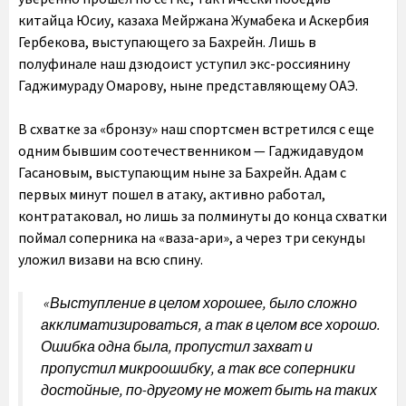
китайца Юсиу, казаха Мейржана Жумабека и Аскербия
Гербекова, выступающего за Бахрейн. Лишь в
полуфинале наш дзюдоист уступил экс-россиянину
Гаджимураду Омарову, ныне представляющему ОАЭ.
В схватке за «бронзу» наш спортсмен встретился с еще
одним бывшим соотечественником — Гаджидавудом
Гасановым, выступающим ныне за Бахрейн. Адам с
первых минут пошел в атаку, активно работал,
контратаковал, но лишь за полминуты до конца схватки
поймал соперника на «ваза-ари», а через три секунды
уложил визави на всю спину.
«Выступление в целом хорошее, было сложно
акклиматизироваться, а так в целом все хорошо.
Ошибка одна была, пропустил захват и
пропустил микроошибку, а так все соперники
достойные, по-другому не может быть на таких