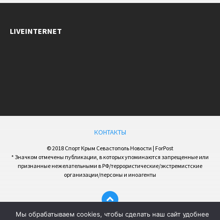
LIVEINTERNET
КОНТАКТЫ
© 2018 Спорт Крым Севастополь Новости | ForPost
* Значком отмечены публикации, в которых упоминаются запрещенные или
признанные нежелательными в РФ/террористические/экстремистские
организации/персоны и иноагенты
Мы обрабатываем cookies, чтобы сделать наш сайт удобнее