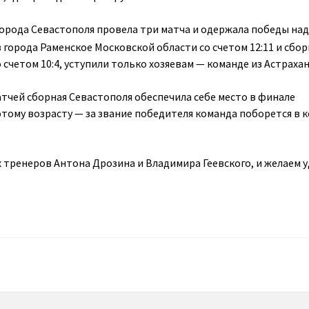
орода Севастополя провела три матча и одержала победы на
 города Раменское Московской области со счетом 12:11 и сбо
 счетом 10:4, уступили только хозяевам — команде из Астрахан
атчей сборная Севастополя обеспечила себе место в финале
этому возрасту — за звание победителя команда поборется в 
х тренеров Антона Дрозина и Владимира Геевского, и желаем у
ы