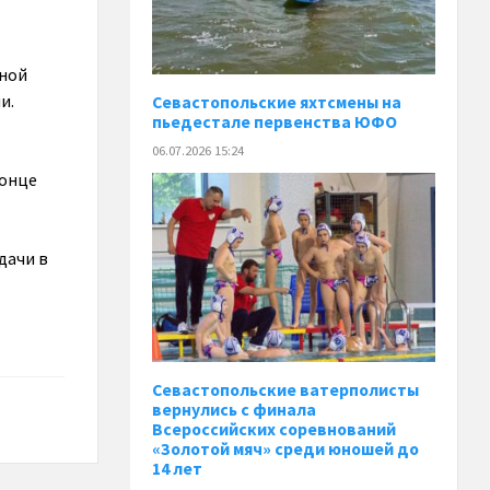
д
рной
и.
️Севастопольские яхтсмены на
пьедестале первенства ЮФО
06.07.2026 15:24
конце
дачи в
Севастопольские ватерполисты
вернулись с финала
Всероссийских соревнований
«Золотой мяч» среди юношей до
14 лет