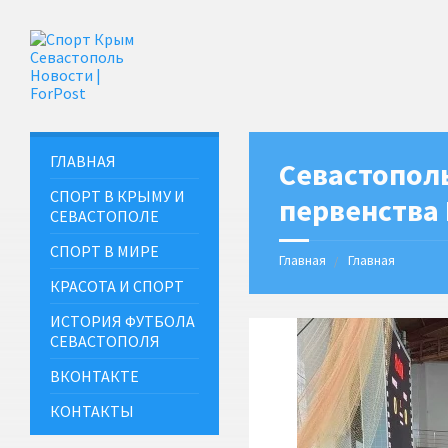
ГЛАВНАЯ
Севастопол
СПОРТ В КРЫМУ И
первенства 
СЕВАСТОПОЛЕ
СПОРТ В МИРЕ
Главная
Главная
КРАСОТА И СПОРТ
ИСТОРИЯ ФУТБОЛА
СЕВАСТОПОЛЯ
ВКОНТАКТЕ
КОНТАКТЫ