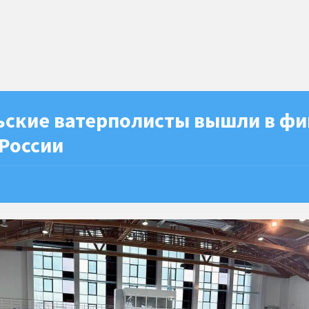
ьские ватерполисты вышли в фи
России