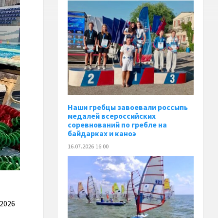
Наши гребцы завоевали россыпь
медалей всероссийских
соревнований по гребле на
байдарках и каноэ
16.07.2026 16:00
-2026