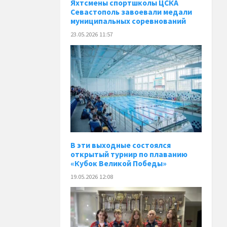
Яхтсмены спортшколы ЦСКА
Севастополь завоевали медали
муниципальных соревнований
23.05.2026 11:57
В эти выходные состоялся
открытый турнир по плаванию
«Кубок Великой Победы»
19.05.2026 12:08