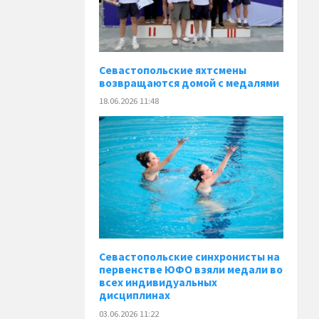
️Севастопольские яхтсмены
возвращаются домой с медалями
18.06.2026 11:48
️Севастопольские синхронисты на
первенстве ЮФО взяли медали во
всех индивидуальных
дисциплинах
03.06.2026 11:22