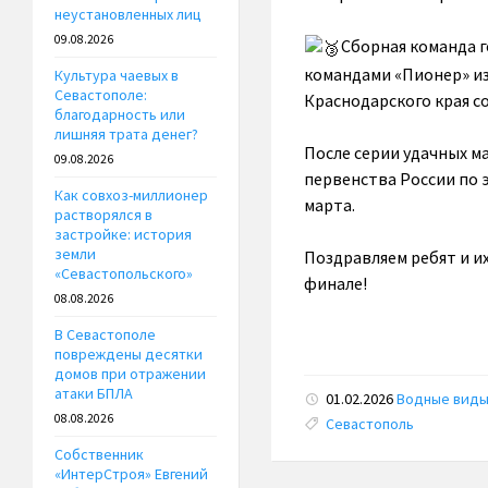
неустановленных лиц
09.08.2026
Сборная команда г
командами «Пионер» из
Культура чаевых в
Севастополе:
Краснодарского края со
благодарность или
лишняя трата денег?
После серии удачных м
09.08.2026
первенства России по 
Как совхоз-миллионер
марта.
растворялся в
застройке: история
земли
Поздравляем ребят и и
«Севастопольского»
финале!
08.08.2026
В Севастополе
повреждены десятки
домов при отражении
атаки БПЛА
01.02.2026
Водные вид
08.08.2026
Tags:
Севастополь
Собственник
«ИнтерСтроя» Евгений