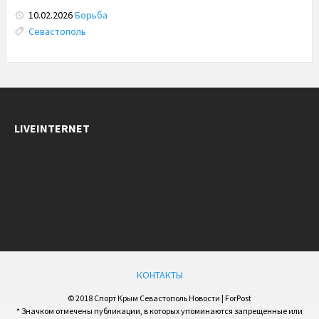
10.02.2026
Борьба
Tags:
Севастополь
LIVEINTERNET
КОНТАКТЫ
© 2018 Спорт Крым Севастополь Новости | ForPost
* Значком отмечены публикации, в которых упоминаются запрещенные или