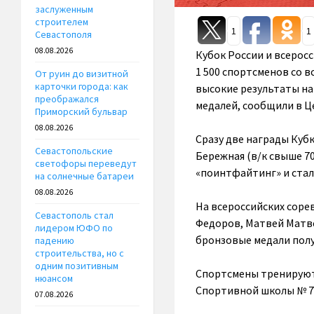
заслуженным
строителем
1
1
Севастополя
08.08.2026
Кубок России и всерос
1 500 спортсменов со 
От руин до визитной
карточки города: как
высокие результаты на 
преображался
медалей, сообщили в Ц
Приморский бульвар
08.08.2026
Сразу две награды Куб
Севастопольские
Бережная (в/к свыше 7
светофоры переведут
«поинтфайтинг» и стал
на солнечные батареи
08.08.2026
На всероссийских соре
Севастополь стал
Федоров, Матвей Матве
лидером ЮФО по
бронзовые медали полу
падению
строительства, но с
одним позитивным
Спортсмены тренируют
нюансом
Спортивной школы № 7
07.08.2026