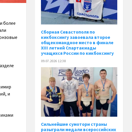
и более
али
Сборная Севастополя по
ронзовые
кикбоксингу завоевала второе
общекомандное место в финале
XIII летней Спартакиады
учащихся России по кикбоксингу
09.07.2026 12:38
разделе
димир
ий, и
никами
Сильнейшие сумотори страны
разыграли медали всероссийских