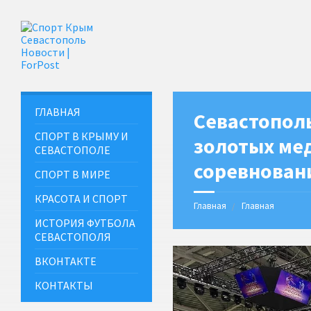
ГЛАВНАЯ
Севастопол
СПОРТ В КРЫМУ И
золотых мед
СЕВАСТОПОЛЕ
соревнован
СПОРТ В МИРЕ
КРАСОТА И СПОРТ
Главная
Главная
ИСТОРИЯ ФУТБОЛА
СЕВАСТОПОЛЯ
ВКОНТАКТЕ
КОНТАКТЫ