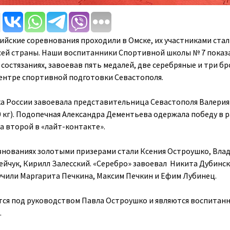
сийские соревнования проходили в Омске, их участниками стал
всей страны. Наши воспитанники Спортивной школы № 7 показ
состязаниях, завоевав пять медалей, две серебряные и три б
ентре спортивной подготовки Севастополя.
ка России завоевала представительница Севастополя Валерия
0 кг). Подопечная Александра Дементьева одержала победу в 
а второй в «лайт-контакте».
внованиях золотыми призерами стали Ксения Остроушко, Вла
йчук, Кирилл Залесский. «Серебро» завоевал Никита Дубинск
чили Маргарита Печкина, Максим Печкин и Ефим Лубинец.
ся под руководством Павла Остроушко и являются воспитан
.