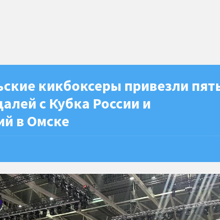
ьские кикбоксеры привезли пят
алей с Кубка России и
ий в Омске