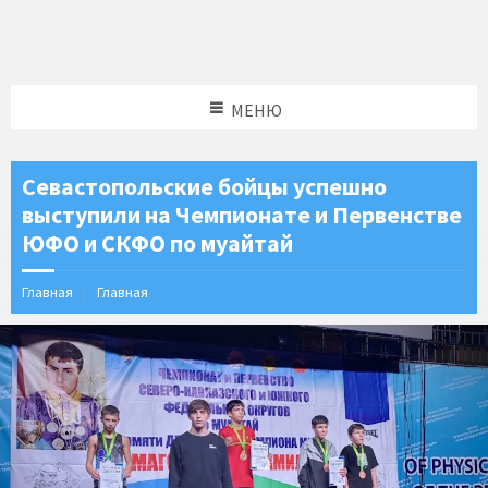
МЕНЮ
Севастопольские бойцы успешно
выступили на Чемпионате и Первенстве
ЮФО и СКФО по муайтай
Главная
Главная