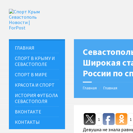
ГЛАВНАЯ
Севастопол
СПОРТ В КРЫМУ И
Широкая ст
СЕВАСТОПОЛЕ
России по с
СПОРТ В МИРЕ
КРАСОТА И СПОРТ
Главная
Главная
ИСТОРИЯ ФУТБОЛА
СЕВАСТОПОЛЯ
ВКОНТАКТЕ
1
1
КОНТАКТЫ
Девушка не знала равны