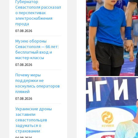
Губернатор
Севастополя рассказал
о перспективах
электроснабжения
города
07.08.2026
Музею обороны
Севастополя — 66 лет:
бесплатный вход и
мастер-классы
07.08.2026
Почему меры
поддержки не
коснулись операторов
пляжей
07.08.2026
Украинские дроны
заставили
севастопольцев
задуматься о
страховании