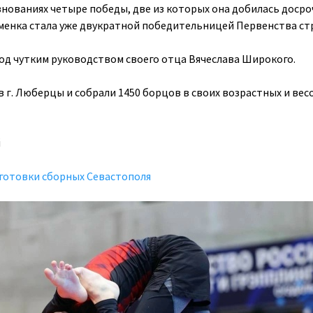
внованиях четыре победы, две из которых она добилась досро
менка стала уже двукратной победительницей Первенства ст
од чутким руководством своего отца Вячеслава Широкого.
 г. Люберцы и собрали 1450 борцов в своих возрастных и вес
й
готовки сборных Севастополя