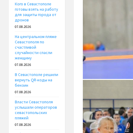
Кого в Севастополе
готовы взять на работу
для защиты города от
дронов
07.08.2026
На центральном пляже
Севастополя по
счастливой
случайности спасли
женщину
07.08.2026
В Севастополе решили
вернуть QR-коды на
бензин
07.08.2026
Власти Севастополя
услышали операторов
севастопольских
пляжей
07.08.2026