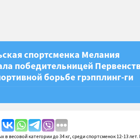
ьская спортсменка Мелания
ала победительницей Первенст
портивной борьбе грэпплинг-ги
х в весовой категории до 34 кг, среди спортсменок 12-13 лет.