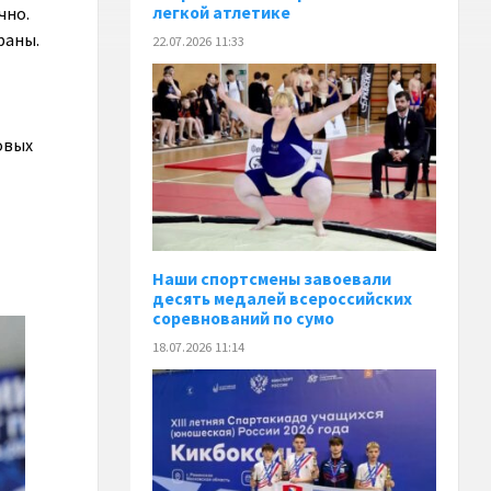
легкой атлетике
чно.
раны.
22.07.2026 11:33
овых
Наши спортсмены завоевали
десять медалей всероссийских
соревнований по сумо
18.07.2026 11:14