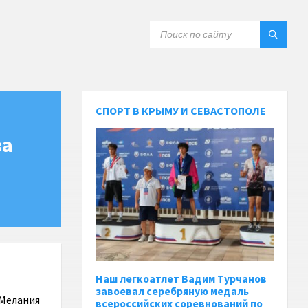
СПОРТ В КРЫМУ И СЕВАСТОПОЛЕ
ва
Наш легкоатлет Вадим Турчанов
завоевал серебряную медаль
 Мелания
всероссийских соревнований по