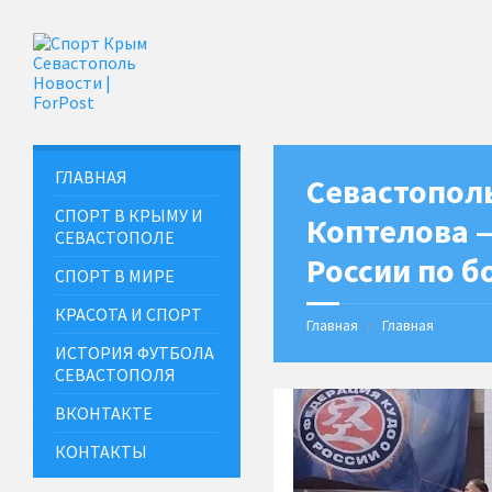
ГЛАВНАЯ
Севастопол
СПОРТ В КРЫМУ И
Коптелова 
СЕВАСТОПОЛЕ
России по 
СПОРТ В МИРЕ
КРАСОТА И СПОРТ
Главная
Главная
ИСТОРИЯ ФУТБОЛА
СЕВАСТОПОЛЯ
ВКОНТАКТЕ
КОНТАКТЫ