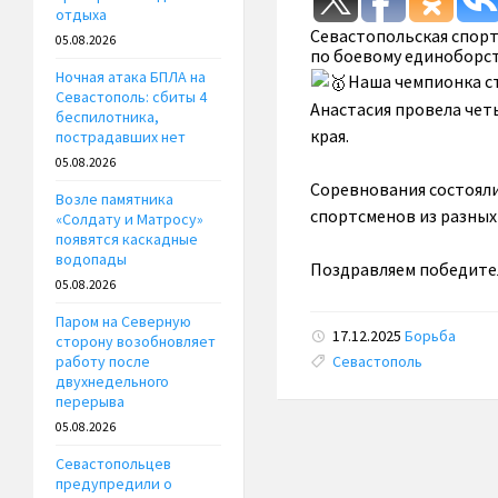
отдыха
Севастопольская спор
05.08.2026
по боевому единоборст
Ночная атака БПЛА на
Наша чемпионка ст
Севастополь: сбиты 4
Анастасия провела чет
беспилотника,
края.
пострадавших нет
05.08.2026
Соревнования состояли
Возле памятника
спортсменов из разных
«Солдату и Матросу»
появятся каскадные
водопады
Поздравляем победител
05.08.2026
Паром на Северную
17.12.2025
Борьба
сторону возобновляет
Tags:
Севастополь
работу после
двухнедельного
перерыва
05.08.2026
Севастопольцев
предупредили о