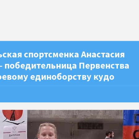
ьская спортсменка Анастасия
— победительница Первенства
боевому единоборству кудо