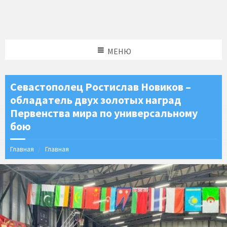
МЕНЮ
Севастополец Ростислав Новиков –
обладатель двух золотых наград
Первенства мира по универсальному
бою
Главная
Главная