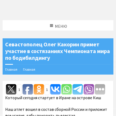
МЕНЮ
Севастополец Олег Какорин примет
участие в состязаниях Чемпионата мира
по бодибилдингу
Главная
Главная
1
1
Который сегодня стартует в Иране на острове Киш
Наш атлет вошел в состав сборной России и приложит
все усилия, дабы покорить пьедестал.